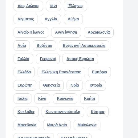
19ος Αιώνας
1821
Έλληνες
Αίγυπτος
Αγγλία
Αθήνα
Αιγαίο Πέλαγος
Αναγέννηση
Αρχαιολογία
Ασία
Βυζάντιο
Βυζαντινή Αυτοκρατορία
Γαλλία
Γερμανοί
Δυτική Ευρώπη
Ελλάδα
Ελληνική Επανάσταση
Εμπόριο
Ευρώπη
Θρησκεία
Ινδία
Ιστορία
Ιταλία
Κίνα
Κοινωνία
Κρήτη
Κυκλάδες
Κωνσταντινούπολη
Κύπρος
Μακεδονία
Μικρά Ασία
Μυθολογία