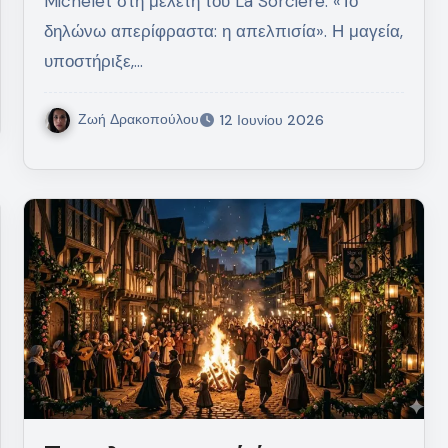
Michelet στη μελέτη του La Sorcière. «Το
δηλώνω απερίφραστα: η απελπισία». Η μαγεία,
υποστήριξε,…
Ζωή Δρακοπούλου
12 Ιουνίου 2026