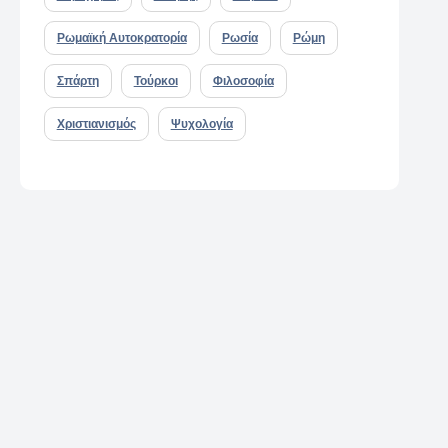
Ρωμαϊκή Αυτοκρατορία
Ρωσία
Ρώμη
Σπάρτη
Τούρκοι
Φιλοσοφία
Χριστιανισμός
Ψυχολογία