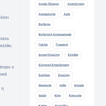
Αιγαίο Πέλαγος
Αναγέννηση
Αρχαιολογία
Ασία
λίσει
Βυζάντιο
Βυζαντινή Αυτοκρατορία
λάτο.
Γαλλία
Γερμανοί
επέλθει
Δυτική Ευρώπη
Ελλάδα
Ελληνική Επανάσταση
ράτησε ο
ρικά
Εμπόριο
Ευρώπη
Θρησκεία
Ινδία
Ιστορία
 η
Ιταλία
Κίνα
Κοινωνία
Κρήτη
Κυκλάδες