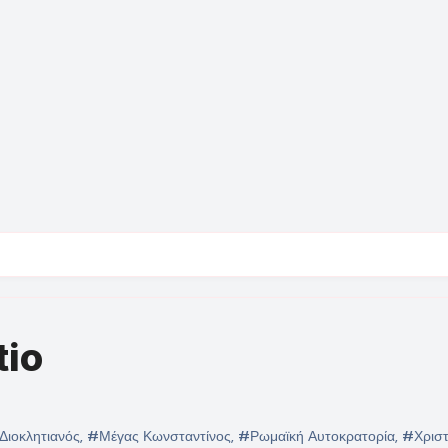
tio
Διοκλητιανός
,
#Μέγας Κωνσταντίνος
,
#Ρωμαϊκή Αυτοκρατορία
,
#Χριστ