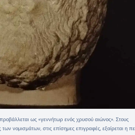
των νομισμάτων, στις επίσημες επιγραφές, εξαίρεται η πε