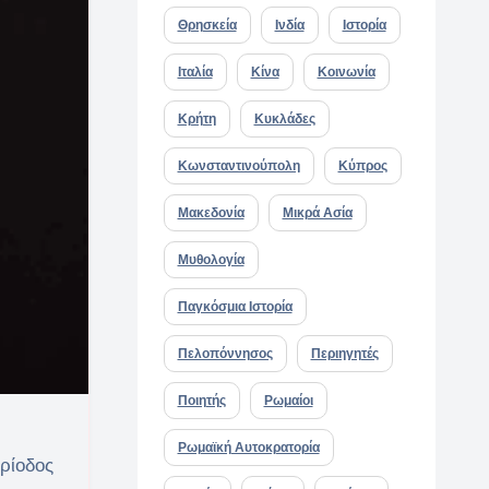
Θρησκεία
Ινδία
Ιστορία
Ιταλία
Κίνα
Κοινωνία
Κρήτη
Κυκλάδες
Κωνσταντινούπολη
Κύπρος
Μακεδονία
Μικρά Ασία
Μυθολογία
Παγκόσμια Ιστορία
Πελοπόννησος
Περιηγητές
Ποιητής
Ρωμαίοι
Ρωμαϊκή Αυτοκρατορία
ρίοδος