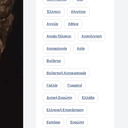
Έλληνες
Αίγυπτος
Αγγλία
Αθήνα
Αιγαίο Πέλαγος
Αναγέννηση
Αρχαιολογία
Ασία
Βυζάντιο
Βυζαντινή Αυτοκρατορία
Γαλλία
Γερμανοί
Δυτική Ευρώπη
Ελλάδα
Ελληνική Επανάσταση
Εμπόριο
Ευρώπη