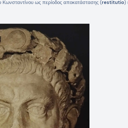
ου Κωνσταντίνου ως περίοδος αποκατάστασης (
restitutio
)