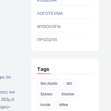
ΚΟΙΝΩΝΙΑ
ΛΟΓΟΤΕΧΝΙΑ
ΜΥΘΟΛΟΓΙΑ
ΠΡΟΣΩΠΑ
Tags
κε ότι
19ος Αιώνας
1821
ητες και
Έλληνες
Αίγυπτος
 293μ.Χ.
Αγγλία
Αθήνα
τορες»