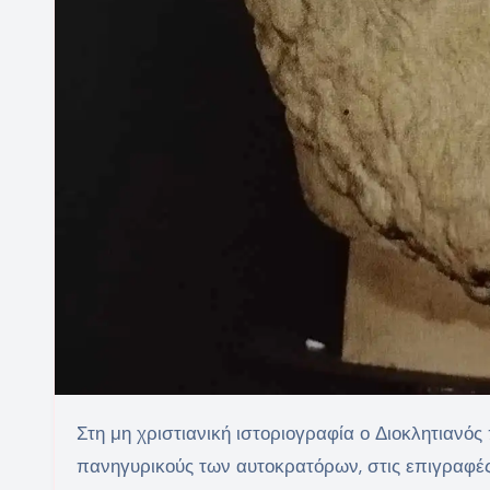
Στη μη χριστιανική ιστοριογραφία ο Διοκλητιανός προβάλλεται ως «γεννήτωρ ενός χρυσού αιώνος». Στους
πανηγυρικούς των αυτοκρατόρων, στις επιγραφές 