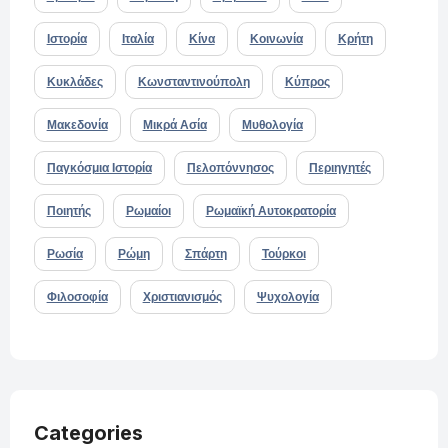
Ιστορία
Ιταλία
Κίνα
Κοινωνία
Κρήτη
Κυκλάδες
Κωνσταντινούπολη
Κύπρος
Μακεδονία
Μικρά Ασία
Μυθολογία
Παγκόσμια Ιστορία
Πελοπόννησος
Περιηγητές
Ποιητής
Ρωμαίοι
Ρωμαϊκή Αυτοκρατορία
Ρωσία
Ρώμη
Σπάρτη
Τούρκοι
Φιλοσοφία
Χριστιανισμός
Ψυχολογία
Categories