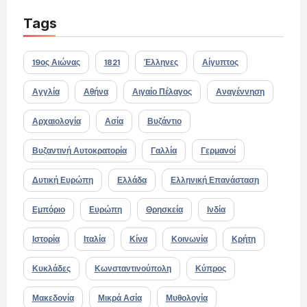
Tags
19ος Αιώνας
1821
Έλληνες
Αίγυπτος
Αγγλία
Αθήνα
Αιγαίο Πέλαγος
Αναγέννηση
Αρχαιολογία
Ασία
Βυζάντιο
Βυζαντινή Αυτοκρατορία
Γαλλία
Γερμανοί
Δυτική Ευρώπη
Ελλάδα
Ελληνική Επανάσταση
Εμπόριο
Ευρώπη
Θρησκεία
Ινδία
Ιστορία
Ιταλία
Κίνα
Κοινωνία
Κρήτη
Κυκλάδες
Κωνσταντινούπολη
Κύπρος
Μακεδονία
Μικρά Ασία
Μυθολογία