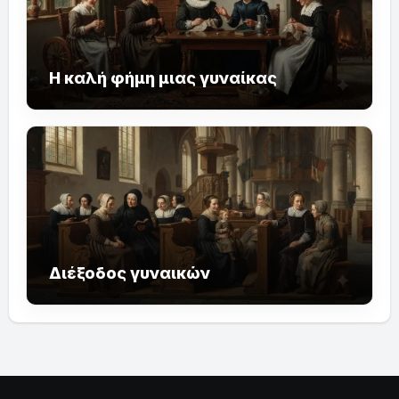
Η καλή φήμη μιας γυναίκας
Διέξοδος γυναικών