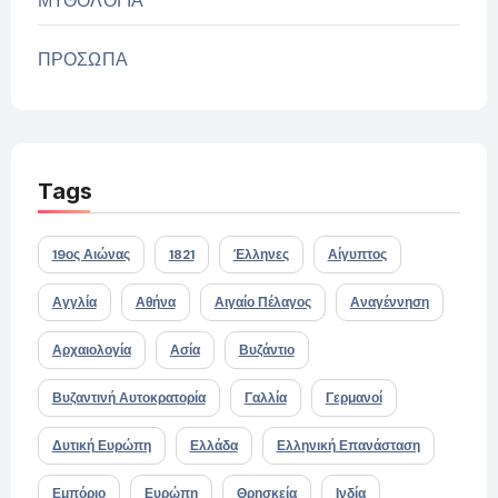
ΜΥΘΟΛΟΓΙΑ
ΠΡΟΣΩΠΑ
Tags
19ος Αιώνας
1821
Έλληνες
Αίγυπτος
Αγγλία
Αθήνα
Αιγαίο Πέλαγος
Αναγέννηση
Αρχαιολογία
Ασία
Βυζάντιο
Βυζαντινή Αυτοκρατορία
Γαλλία
Γερμανοί
Δυτική Ευρώπη
Ελλάδα
Ελληνική Επανάσταση
Εμπόριο
Ευρώπη
Θρησκεία
Ινδία