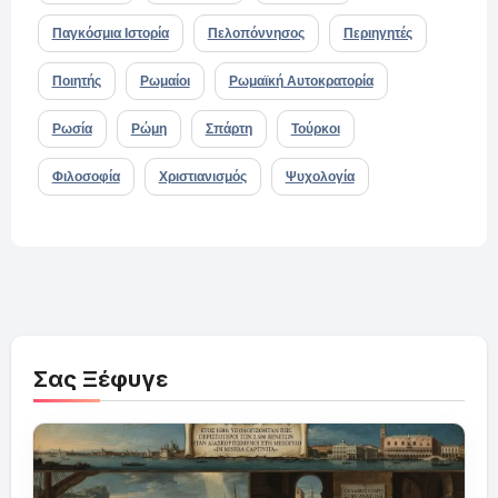
Παγκόσμια Ιστορία
Πελοπόννησος
Περιηγητές
Ποιητής
Ρωμαίοι
Ρωμαϊκή Αυτοκρατορία
Ρωσία
Ρώμη
Σπάρτη
Τούρκοι
Φιλοσοφία
Χριστιανισμός
Ψυχολογία
Σας Ξέφυγε