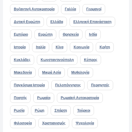
Βυζαντινή Αυτοκρατορία
Γαλλία
Γερμανοί
Δυτική Ευρώπη
Ελλάδα
Ελληνική Επανάσταση
Εμπόριο
Ευρώπη
Θρησκεία
Ινδία
Ιστορία
Ιταλία
Κίνα
Κοινωνία
Κρήτη
Κυκλάδες
Κωνσταντινούπολη
Κύπρος
Μακεδονία
Μικρά Ασία
Μυθολογία
Παγκόσμια Ιστορία
Πελοπόννησος
Περιηγητές
Ποιητής
Ρωμαίοι
Ρωμαϊκή Αυτοκρατορία
Ρωσία
Ρώμη
Σπάρτη
Τούρκοι
Φιλοσοφία
Χριστιανισμός
Ψυχολογία