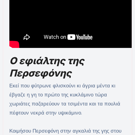
Ο εφιάλτης της
Περσεφόνης
Εκεί που φύτρωνε φλισκούνι κι άγρια μέντα κι
έβγαζε η γη το πρώτο της κυκλάμινο τώρα
χωριάτες παζαρεύουν τα τσιμέντα και τα πουλιά
πέφτουν νεκρά στην υψικάμινο.
Κοιμήσου Περσεφόνη στην αγκαλιά της γης στου