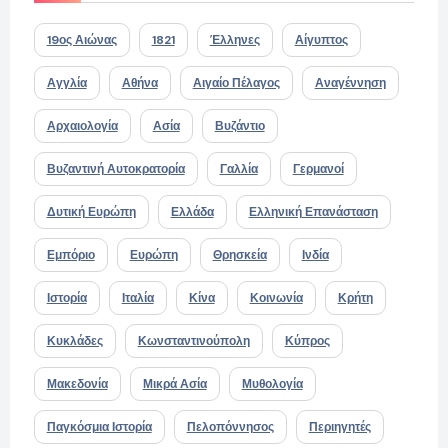
19ος Αιώνας
1821
Έλληνες
Αίγυπτος
Αγγλία
Αθήνα
Αιγαίο Πέλαγος
Αναγέννηση
Αρχαιολογία
Ασία
Βυζάντιο
Βυζαντινή Αυτοκρατορία
Γαλλία
Γερμανοί
Δυτική Ευρώπη
Ελλάδα
Ελληνική Επανάσταση
Εμπόριο
Ευρώπη
Θρησκεία
Ινδία
Ιστορία
Ιταλία
Κίνα
Κοινωνία
Κρήτη
Κυκλάδες
Κωνσταντινούπολη
Κύπρος
Μακεδονία
Μικρά Ασία
Μυθολογία
Παγκόσμια Ιστορία
Πελοπόννησος
Περιηγητές