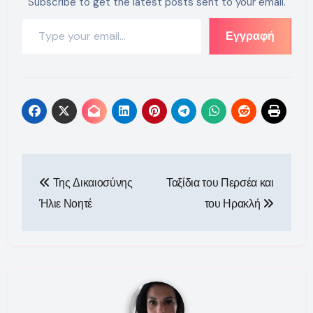
Subscribe to get the latest posts sent to your email.
Type your email…
Εγγραφή
Πλοήγηση
Της Δικαιοσύνης
Ταξίδια του Περσέα και
άρθρων
Ήλιε Νοητέ
του Ηρακλή