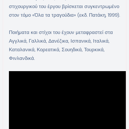
στιχουργικού του έργου βρίσκεται συγκεντρωμένο
στον τόμο «Όλα τα τραγούδια» (εκδ. Πατάκη, 1999).
Ποιήματα και στίχοι του έχουν μεταφραστεί στα
Αγγλικά, Γαλλικά, Δανέζικα, Ισπανικά, Ιταλικά,
Καταλανικά, Κορεατικά, Σουηδικά, Τουρκικά,
Φινλανδικά.