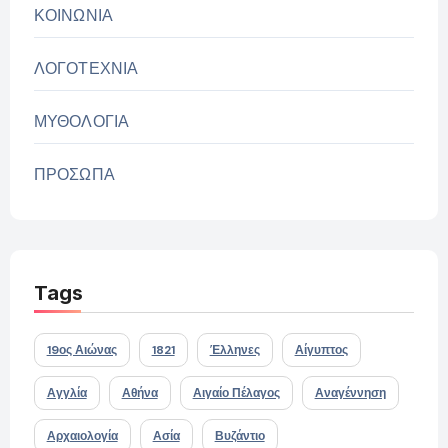
ΚΟΙΝΩΝΙΑ
ΛΟΓΟΤΕΧΝΙΑ
ΜΥΘΟΛΟΓΙΑ
ΠΡΟΣΩΠΑ
Tags
19ος Αιώνας
1821
Έλληνες
Αίγυπτος
Αγγλία
Αθήνα
Αιγαίο Πέλαγος
Αναγέννηση
Αρχαιολογία
Ασία
Βυζάντιο