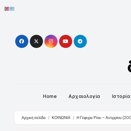
Skip
to
content
Home
Αρχαιολογία
Ιστορία
Αρχική σελίδα
ΚΟΙΝΩΝΙΑ
Η Γέφυρα Ρίου – Αντιρρίου (20