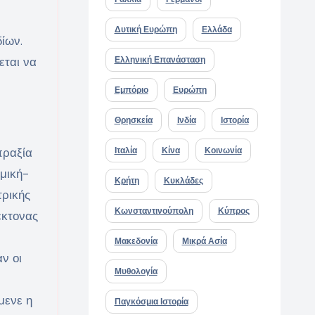
Δυτική Ευρώπη
Ελλάδα
ίων.
εται να
Ελληνική Επανάσταση
Εμπόριο
Ευρώπη
Θρησκεία
Ινδία
Ιστορία
πραξία
Ιταλία
Κίνα
Κοινωνία
ομική-
Κρήτη
Κυκλάδες
τρικής
Κωνσταντινούπολη
Κύπρος
έκτονας
Μακεδονία
Μικρά Ασία
ν οι
Μυθολογία
μενε η
Παγκόσμια Ιστορία