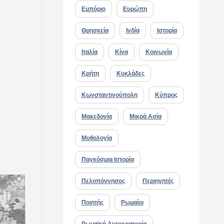
Εμπόριο
Ευρώπη
Θρησκεία
Ινδία
Ιστορία
Ιταλία
Κίνα
Κοινωνία
Κρήτη
Κυκλάδες
Κωνσταντινούπολη
Κύπρος
Μακεδονία
Μικρά Ασία
Μυθολογία
Παγκόσμια Ιστορία
Πελοπόννησος
Περιηγητές
Ποιητής
Ρωμαίοι