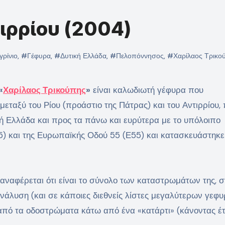
τιρρίου (2004)
ρίνιο
,
#Γέφυρα
,
#Δυτική Ελλάδα
,
#Πελοπόννησος
,
#Χαρίλαος Τρικο
«
Χαρίλαος Τρικούπης
»
είναι καλωδιωτή γέφυρα που
εταξύ του Ρίου (προάστιο της Πάτρας) και του Αντιρρίου,
κή Ελλάδα και προς τα πάνω και ευρύτερα με το υπόλοιπο
Α5) και της Ευρωπαϊκής Οδού 55 (Ε55) και κατασκευάστηκ
αναφέρεται ότι είναι το σύνολο των καταστρωμάτων της, σ
νάλυση (και σε κάποιες διεθνείς λίστες μεγαλύτερων γεφυ
 από τα οδοστρώματα κάτω από ένα «κατάρτι» (κάνοντας έτ