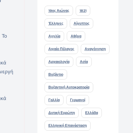
ά
19ος Αιώνας
1821
Έλληνες
Αίγυπτος
 Το
Αγγλία
Αθήνα
Αιγαίο Πέλαγος
Αναγέννηση
ικά
Αρχαιολογία
Ασία
ενεργή
Βυζάντιο
Βυζαντινή Αυτοκρατορία
ικά
Γαλλία
Γερμανοί
Δυτική Ευρώπη
Ελλάδα
Ελληνική Επανάσταση