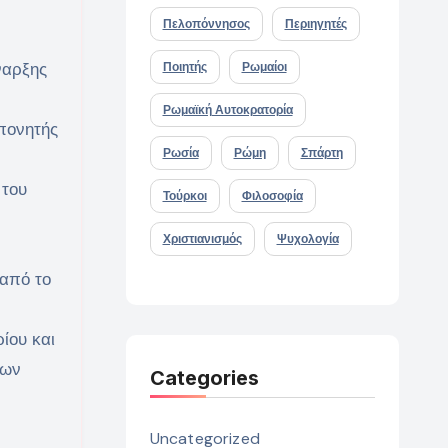
Πελοπόννησος
Περιηγητές
ναρξης
Ποιητής
Ρωμαίοι
Ρωμαϊκή Αυτοκρατορία
οπονητής
Ρωσία
Ρώμη
Σπάρτη
 του
Τούρκοι
Φιλοσοφία
Χριστιανισμός
Ψυχολογία
 από το
ίου και
ίων
Categories
Uncategorized