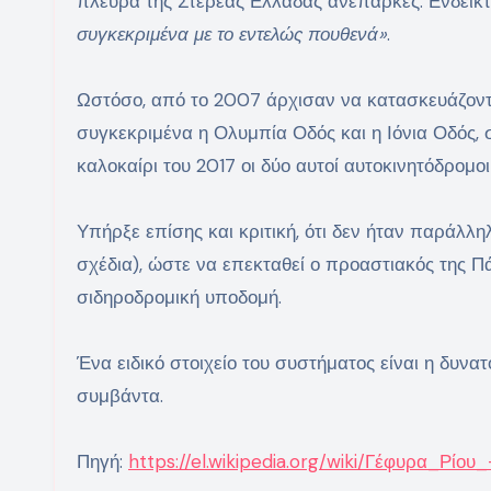
πλευρά της Στερεάς Ελλάδας ανεπαρκές. Ενδεικτ
συγκεκριμένα με το εντελώς πουθενά»
.
Ωστόσο, από το 2007 άρχισαν να κατασκευάζοντα
συγκεκριμένα η Ολυμπία Οδός και η Ιόνια Οδός, 
καλοκαίρι του 2017 οι δύο αυτοί αυτοκινητόδρομ
Υπήρξε επίσης και κριτική, ότι δεν ήταν παράλ
σχέδια), ώστε να επεκταθεί ο προαστιακός της Π
σιδηροδρομική υποδομή.
Ένα ειδικό στοιχείο του συστήματος είναι η δυνατ
συμβάντα.
Πηγή:
https://el.wikipedia.org/wiki/Γέφυρα_Ρίου