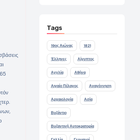
Tags
19ος Αιώνας
1821
οσβάσεις
Έλληνες
Αίγυπτος
αι
Αγγλία
Αθήνα
 65
Αιγαίο Πέλαγος
Αναγέννηση
υτόν
Αρχαιολογία
Ασία
χτερ.
νων,
Βυζάντιο
ο
Βυζαντινή Αυτοκρατορία
Γαλλία
Γερμανοί