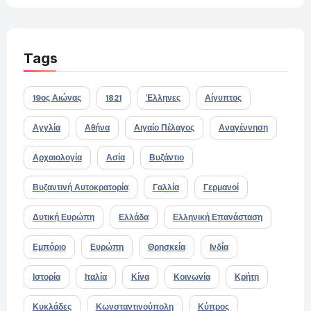
Tags
19ος Αιώνας
1821
Έλληνες
Αίγυπτος
Αγγλία
Αθήνα
Αιγαίο Πέλαγος
Αναγέννηση
Αρχαιολογία
Ασία
Βυζάντιο
Βυζαντινή Αυτοκρατορία
Γαλλία
Γερμανοί
Δυτική Ευρώπη
Ελλάδα
Ελληνική Επανάσταση
Εμπόριο
Ευρώπη
Θρησκεία
Ινδία
Ιστορία
Ιταλία
Κίνα
Κοινωνία
Κρήτη
Κυκλάδες
Κωνσταντινούπολη
Κύπρος