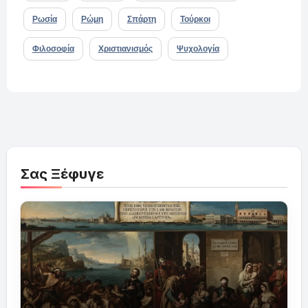
Ρωσία
Ρώμη
Σπάρτη
Τούρκοι
Φιλοσοφία
Χριστιανισμός
Ψυχολογία
Σας Ξέφυγε