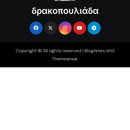
δρακοπουλιάδα
Copyright © All rights reserved
|
Blogtimes
από
Themeansar
.