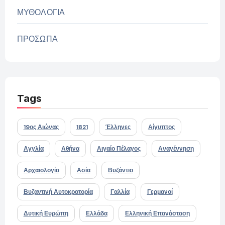
ΜΥΘΟΛΟΓΙΑ
ΠΡΟΣΩΠΑ
Tags
19ος Αιώνας
1821
Έλληνες
Αίγυπτος
Αγγλία
Αθήνα
Αιγαίο Πέλαγος
Αναγέννηση
Αρχαιολογία
Ασία
Βυζάντιο
Βυζαντινή Αυτοκρατορία
Γαλλία
Γερμανοί
Δυτική Ευρώπη
Ελλάδα
Ελληνική Επανάσταση