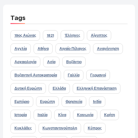
Tags
19ος Αιώνας
1821
Έλληνες
Αίγυπτος
Αγγλία
Αθήνα
Αιγαίο Πέλαγος
Αναγέννηση
Αρχαιολογία
Ασία
Βυζάντιο
Βυζαντινή Αυτοκρατορία
Γαλλία
Γερμανοί
Δυτική Ευρώπη
Ελλάδα
Ελληνική Επανάσταση
Εμπόριο
Ευρώπη
Θρησκεία
Ινδία
Ιστορία
Ιταλία
Κίνα
Κοινωνία
Κρήτη
Κυκλάδες
Κωνσταντινούπολη
Κύπρος