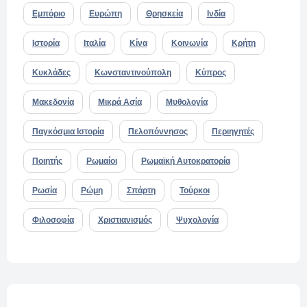
Εμπόριο
Ευρώπη
Θρησκεία
Ινδία
Ιστορία
Ιταλία
Κίνα
Κοινωνία
Κρήτη
Κυκλάδες
Κωνσταντινούπολη
Κύπρος
Μακεδονία
Μικρά Ασία
Μυθολογία
Παγκόσμια Ιστορία
Πελοπόννησος
Περιηγητές
Ποιητής
Ρωμαίοι
Ρωμαϊκή Αυτοκρατορία
Ρωσία
Ρώμη
Σπάρτη
Τούρκοι
Φιλοσοφία
Χριστιανισμός
Ψυχολογία