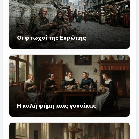
Οι φτωχοί της Ευρώπης
Η καλή φήμη μιας γυναίκας