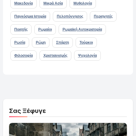
Μακεδονία
Μικρά Ασία
Μυθολογία
Παγκόσμια Ιστορία
Πελοπόννησος
Περιηγητές
Ποιητής
Ρωμαίοι
Ρωμαϊκή Αυτοκρατορία
Ρωσία
Ρώμη
Σπάρτη
Τούρκοι
Φιλοσοφία
Χριστιανισμός
Ψυχολογία
Σας Ξέφυγε