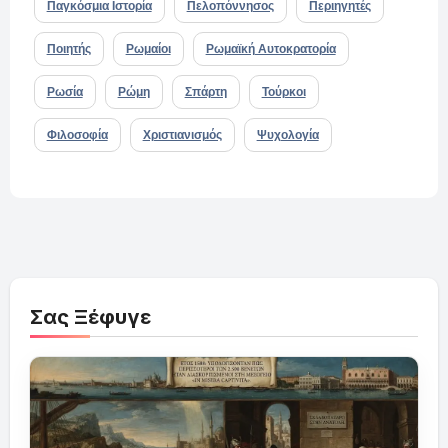
Παγκόσμια Ιστορία
Πελοπόννησος
Περιηγητές
Ποιητής
Ρωμαίοι
Ρωμαϊκή Αυτοκρατορία
Ρωσία
Ρώμη
Σπάρτη
Τούρκοι
Φιλοσοφία
Χριστιανισμός
Ψυχολογία
Σας Ξέφυγε