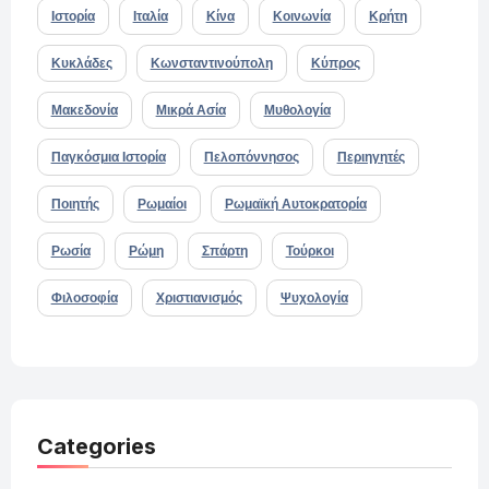
Ιστορία
Ιταλία
Κίνα
Κοινωνία
Κρήτη
Κυκλάδες
Κωνσταντινούπολη
Κύπρος
Μακεδονία
Μικρά Ασία
Μυθολογία
Παγκόσμια Ιστορία
Πελοπόννησος
Περιηγητές
Ποιητής
Ρωμαίοι
Ρωμαϊκή Αυτοκρατορία
Ρωσία
Ρώμη
Σπάρτη
Τούρκοι
Φιλοσοφία
Χριστιανισμός
Ψυχολογία
Categories