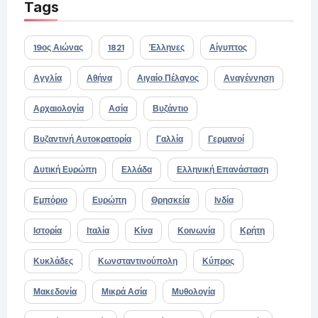
Tags
19ος Αιώνας
1821
Έλληνες
Αίγυπτος
Αγγλία
Αθήνα
Αιγαίο Πέλαγος
Αναγέννηση
Αρχαιολογία
Ασία
Βυζάντιο
Βυζαντινή Αυτοκρατορία
Γαλλία
Γερμανοί
Δυτική Ευρώπη
Ελλάδα
Ελληνική Επανάσταση
Εμπόριο
Ευρώπη
Θρησκεία
Ινδία
Ιστορία
Ιταλία
Κίνα
Κοινωνία
Κρήτη
Κυκλάδες
Κωνσταντινούπολη
Κύπρος
Μακεδονία
Μικρά Ασία
Μυθολογία