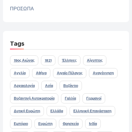
ΠΡΟΣΩΠΑ
Tags
19ος Αιώνας
1821
Έλληνες
Αίγυπτος
Αγγλία
Αθήνα
Αιγαίο Πέλαγος
Αναγέννηση
Αρχαιολογία
Ασία
Βυζάντιο
Βυζαντινή Αυτοκρατορία
Γαλλία
Γερμανοί
Δυτική Ευρώπη
Ελλάδα
Ελληνική Επανάσταση
Εμπόριο
Ευρώπη
Θρησκεία
Ινδία