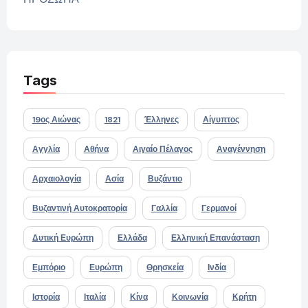
Tags
19ος Αιώνας
1821
Έλληνες
Αίγυπτος
Αγγλία
Αθήνα
Αιγαίο Πέλαγος
Αναγέννηση
Αρχαιολογία
Ασία
Βυζάντιο
Βυζαντινή Αυτοκρατορία
Γαλλία
Γερμανοί
Δυτική Ευρώπη
Ελλάδα
Ελληνική Επανάσταση
Εμπόριο
Ευρώπη
Θρησκεία
Ινδία
Ιστορία
Ιταλία
Κίνα
Κοινωνία
Κρήτη