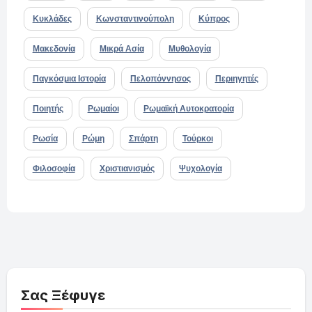
Κυκλάδες
Κωνσταντινούπολη
Κύπρος
Μακεδονία
Μικρά Ασία
Μυθολογία
Παγκόσμια Ιστορία
Πελοπόννησος
Περιηγητές
Ποιητής
Ρωμαίοι
Ρωμαϊκή Αυτοκρατορία
Ρωσία
Ρώμη
Σπάρτη
Τούρκοι
Φιλοσοφία
Χριστιανισμός
Ψυχολογία
Σας Ξέφυγε