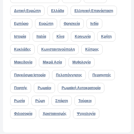
Δυτική Ευρώπη
Ελλάδα
Ελληνική Επανάσταση
Εμπόριο
Ευρώπη
Θρησκεία
Ινδία
Ιστορία
Ιταλία
Κίνα
Κοινωνία
Κρήτη
Κυκλάδες
Κωνσταντινούπολη
Κύπρος
Μακεδονία
Μικρά Ασία
Μυθολογία
Παγκόσμια Ιστορία
Πελοπόννησος
Περιηγητές
Ποιητής
Ρωμαίοι
Ρωμαϊκή Αυτοκρατορία
Ρωσία
Ρώμη
Σπάρτη
Τούρκοι
Φιλοσοφία
Χριστιανισμός
Ψυχολογία