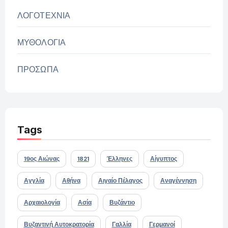
ΛΟΓΟΤΕΧΝΙΑ
ΜΥΘΟΛΟΓΙΑ
ΠΡΟΣΩΠΑ
Tags
19ος Αιώνας
1821
Έλληνες
Αίγυπτος
Αγγλία
Αθήνα
Αιγαίο Πέλαγος
Αναγέννηση
Αρχαιολογία
Ασία
Βυζάντιο
Βυζαντινή Αυτοκρατορία
Γαλλία
Γερμανοί