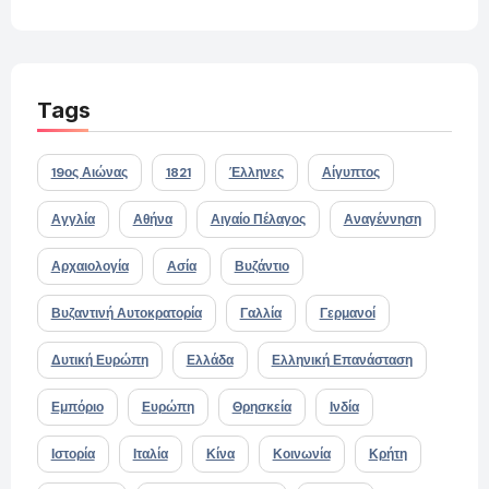
Tags
19ος Αιώνας
1821
Έλληνες
Αίγυπτος
Αγγλία
Αθήνα
Αιγαίο Πέλαγος
Αναγέννηση
Αρχαιολογία
Ασία
Βυζάντιο
Βυζαντινή Αυτοκρατορία
Γαλλία
Γερμανοί
Δυτική Ευρώπη
Ελλάδα
Ελληνική Επανάσταση
Εμπόριο
Ευρώπη
Θρησκεία
Ινδία
Ιστορία
Ιταλία
Κίνα
Κοινωνία
Κρήτη