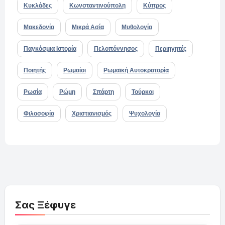
Κυκλάδες
Κωνσταντινούπολη
Κύπρος
Μακεδονία
Μικρά Ασία
Μυθολογία
Παγκόσμια Ιστορία
Πελοπόννησος
Περιηγητές
Ποιητής
Ρωμαίοι
Ρωμαϊκή Αυτοκρατορία
Ρωσία
Ρώμη
Σπάρτη
Τούρκοι
Φιλοσοφία
Χριστιανισμός
Ψυχολογία
Σας Ξέφυγε