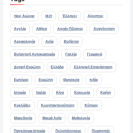
19ος Αιώνας
1821
Έλληνες
Αίγυπτος
Αγγλία
Αθήνα
Αιγαίο Πέλαγος
Αναγέννηση
Αρχαιολογία
Ασία
Βυζάντιο
Βυζαντινή Αυτοκρατορία
Γαλλία
Γερμανοί
Δυτική Ευρώπη
Ελλάδα
Ελληνική Επανάσταση
Εμπόριο
Ευρώπη
Θρησκεία
Ινδία
Ιστορία
Ιταλία
Κίνα
Κοινωνία
Κρήτη
Κυκλάδες
Κωνσταντινούπολη
Κύπρος
Μακεδονία
Μικρά Ασία
Μυθολογία
Παγκόσμια Ιστορία
Πελοπόννησος
Περιηγητές