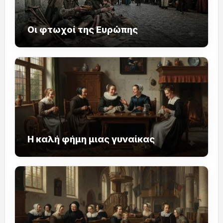
Οι φτωχοί της Ευρώπης
Η καλή φήμη μιας γυναίκας