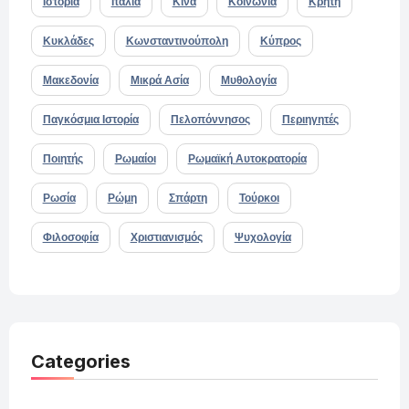
Ιστορία
Ιταλία
Κίνα
Κοινωνία
Κρήτη
Κυκλάδες
Κωνσταντινούπολη
Κύπρος
Μακεδονία
Μικρά Ασία
Μυθολογία
Παγκόσμια Ιστορία
Πελοπόννησος
Περιηγητές
Ποιητής
Ρωμαίοι
Ρωμαϊκή Αυτοκρατορία
Ρωσία
Ρώμη
Σπάρτη
Τούρκοι
Φιλοσοφία
Χριστιανισμός
Ψυχολογία
Categories