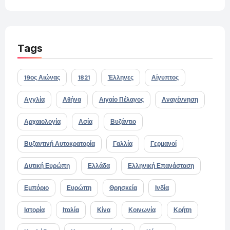
Tags
19ος Αιώνας
1821
Έλληνες
Αίγυπτος
Αγγλία
Αθήνα
Αιγαίο Πέλαγος
Αναγέννηση
Αρχαιολογία
Ασία
Βυζάντιο
Βυζαντινή Αυτοκρατορία
Γαλλία
Γερμανοί
Δυτική Ευρώπη
Ελλάδα
Ελληνική Επανάσταση
Εμπόριο
Ευρώπη
Θρησκεία
Ινδία
Ιστορία
Ιταλία
Κίνα
Κοινωνία
Κρήτη