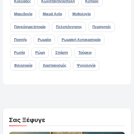
Κυκλάδες
Κωνσταντινούπολη
Κύπρος
Μακεδονία
Μικρά Ασία
Μυθολογία
Παγκόσμια Ιστορία
Πελοπόννησος
Περιηγητές
Ποιητής
Ρωμαίοι
Ρωμαϊκή Αυτοκρατορία
Ρωσία
Ρώμη
Σπάρτη
Τούρκοι
Φιλοσοφία
Χριστιανισμός
Ψυχολογία
Σας Ξέφυγε