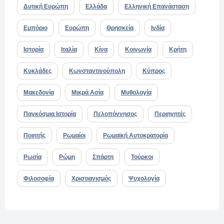
Δυτική Ευρώπη
Ελλάδα
Ελληνική Επανάσταση
Εμπόριο
Ευρώπη
Θρησκεία
Ινδία
Ιστορία
Ιταλία
Κίνα
Κοινωνία
Κρήτη
Κυκλάδες
Κωνσταντινούπολη
Κύπρος
Μακεδονία
Μικρά Ασία
Μυθολογία
Παγκόσμια Ιστορία
Πελοπόννησος
Περιηγητές
Ποιητής
Ρωμαίοι
Ρωμαϊκή Αυτοκρατορία
Ρωσία
Ρώμη
Σπάρτη
Τούρκοι
Φιλοσοφία
Χριστιανισμός
Ψυχολογία