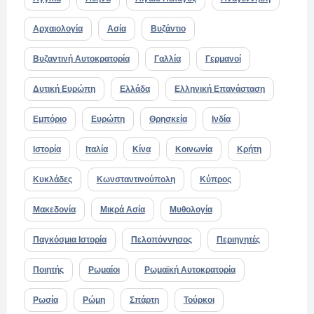
Αρχαιολογία
Ασία
Βυζάντιο
Βυζαντινή Αυτοκρατορία
Γαλλία
Γερμανοί
Δυτική Ευρώπη
Ελλάδα
Ελληνική Επανάσταση
Εμπόριο
Ευρώπη
Θρησκεία
Ινδία
Ιστορία
Ιταλία
Κίνα
Κοινωνία
Κρήτη
Κυκλάδες
Κωνσταντινούπολη
Κύπρος
Μακεδονία
Μικρά Ασία
Μυθολογία
Παγκόσμια Ιστορία
Πελοπόννησος
Περιηγητές
Ποιητής
Ρωμαίοι
Ρωμαϊκή Αυτοκρατορία
Ρωσία
Ρώμη
Σπάρτη
Τούρκοι