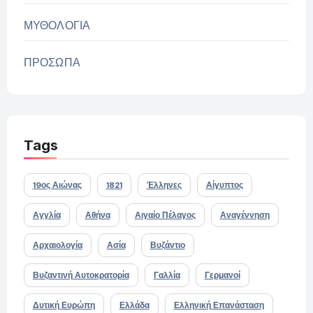
ΜΥΘΟΛΟΓΙΑ
ΠΡΟΣΩΠΑ
Tags
19ος Αιώνας
1821
Έλληνες
Αίγυπτος
Αγγλία
Αθήνα
Αιγαίο Πέλαγος
Αναγέννηση
Αρχαιολογία
Ασία
Βυζάντιο
Βυζαντινή Αυτοκρατορία
Γαλλία
Γερμανοί
Δυτική Ευρώπη
Ελλάδα
Ελληνική Επανάσταση