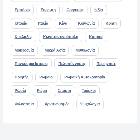
Εμπόριο
Ευρώπη
Θρησκεία
Ινδία
Ιστορία
Ιταλία
Κίνα
Κοινωνία
Κρήτη
Κυκλάδες
Κωνσταντινούπολη
Κύπρος
Μακεδονία
Μικρά Ασία
Μυθολογία
Παγκόσμια Ιστορία
Πελοπόννησος
Περιηγητές
Ποιητής
Ρωμαίοι
Ρωμαϊκή Αυτοκρατορία
Ρωσία
Ρώμη
Σπάρτη
Τούρκοι
Φιλοσοφία
Χριστιανισμός
Ψυχολογία