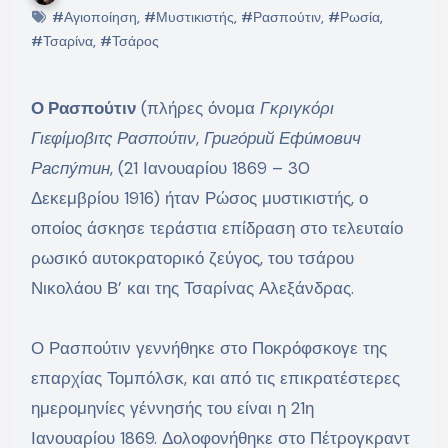
#Αγιοποίηση
,
#Μυστικιστής
,
#Ρασπούτιν
,
#Ρωσία
,
#Τσαρίνα
,
#Τσάρος
Ο Ρασπούτιν
(πλήρες όνομα
Γκριγκόρι
Γιεφίμοβιτς Ρασπούτιν
,
Григо́рий Ефи́мович
Распу́тин
, (21 Ιανουαρίου 1869 – 30
Δεκεμβρίου 1916) ήταν Ρώσος μυστικιστής, ο
οποίος άσκησε τεράστια επίδραση στο τελευταίο
ρωσικό αυτοκρατορικό ζεύγος, του τσάρου
Νικολάου Β’ και της Τσαρίνας Αλεξάνδρας.
Ο Ρασπούτιν γεννήθηκε στο Ποκρόφσκογε της
επαρχίας Τομπόλσκ, και από τις επικρατέστερες
ημερομηνίες γέννησής του είναι η 21η
Ιανουαρίου 1869. Δολοφονήθηκε στο Πέτρογκραντ