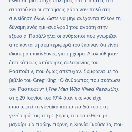
έλθει σε μια εποχή πολέμου, όπου οι ήττες του
στρατού και οι στερήσεις βάραιναν πολύ στη
συνείδηση όλων ώστε να μην ανέχονται πλέον τη
δύναμη ενός ημι-αναλφάβητου αγρότη στην
εξουσία. Παράλληλα, οι άνθρωποι που γνώριζαν
από κοντά τη συμπεριφορά του έκριναν ότι είναι
ιδιαίτερα επικίνδυνος για τη χώρα. Ακολούθησαν
έτσι κάποιες απόπειρες δολοφονίας του
Ρασπούτιν, που όμως απέτυχαν. Σύμφωνα με το
βιβλίο του Greg King «Ο άνθρωπος που σκότωσε
τον Ρασπούτιν» (
The Man Who Killed Rasputin
),
στις 29 Ιουνίου του 1914 όταν εκείνος είχε
επισκεφτεί τη γυναίκα και τα παιδιά του στη
γενέτειρά του, στη Σιβηρία, του επιτέθηκε με
μαχαίρι μία πρώην πόρνη, η Χιονία Γκούσεβα, που