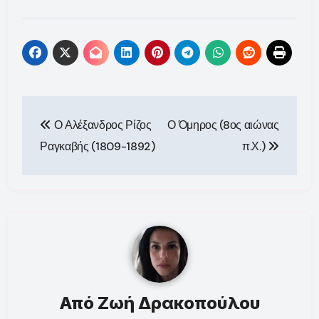
Πλοήγηση
Ο Αλέξανδρος Ρίζος
Ο Όμηρος (8ος αιώνας
άρθρων
Ραγκαβής (1809-1892)
π.Χ.)
Από
Ζωή Δρακοπούλου