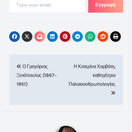
Εγγραφή
Πλοήγηση
Ο Γρηγόριος
Η Κατερίνα Χαρβάτη,
άρθρων
Ξενόπουλος (1867-
καθηγήτρια
1951)
Παλαιοανθρωπολογίας