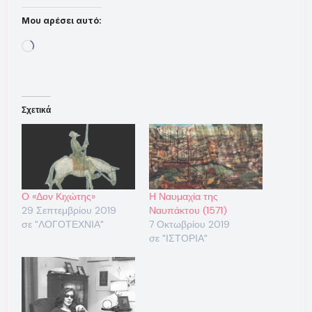
Μου αρέσει αυτό:
Loading…
Σχετικά
Ο «Δον Κιχώτης»
Η Ναυμαχία της
29 Σεπτεμβρίου 2019
Ναυπάκτου (1571)
σε "ΛΟΓΟΤΕΧΝΙΑ"
7 Οκτωβρίου 2019
σε "ΙΣΤΟΡΙΑ"