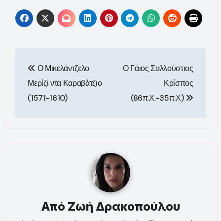
Πλοήγηση
Ο Μικελάντζελο
Ο Γάιος Σαλλούστιος
άρθρων
Μερίζι ντα Καραβάτζιο
Κρίσπος
(1571-1610)
(86π.Χ.-35π.Χ)
Από
Ζωή Δρακοπούλου