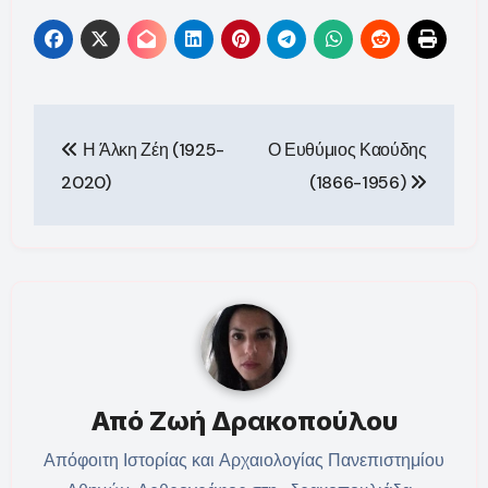
Πλοήγηση
Η Άλκη Ζέη (1925-
Ο Ευθύμιος Καούδης
άρθρων
2020)
(1866-1956)
Από
Ζωή Δρακοπούλου
Απόφοιτη Ιστορίας και Αρχαιολογίας Πανεπιστημίου