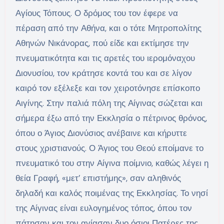
Αγίους Τόπους. Ο δρόμος του τον έφερε να
πέραση από την Αθήνα, και ο τότε Μητροπολίτης
Αθηνών Νικάνορας, πού είδε και εκτίμησε την
πνευματικότητα και τις αρετές του ιερομόναχου
Διονυσίου, τον κράτησε κοντά του και σε λίγον
καιρό τον εξέλεξε και τον χειροτόνησε επίσκοπο
Αιγίνης. Στην παλιά πόλη της Αίγινας σώζεται και
σήμερα έξω από την Εκκλησία ο πέτρινος θρόνος,
όπου ο Άγιος Διονύσιος ανέβαινε και κήρυττε
στους χριστιανούς. Ο Άγιος του Θεού εποίμανε το
πνευματικό του στην Αίγινα ποίμνιο, καθώς λέγει η
θεία Γραφή, «μετ’ επιστήμης», σαν αληθινός
δηλαδή και καλός ποιμένας της Εκκλησίας. Το νησί
της Αίγινας είναι ευλογημένος τόπος, όπου τον
πάτησαν και τον αγίασαν δυο όσιοι Πατέρες της