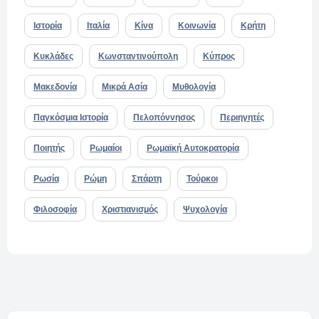
Ιστορία
Ιταλία
Κίνα
Κοινωνία
Κρήτη
Κυκλάδες
Κωνσταντινούπολη
Κύπρος
Μακεδονία
Μικρά Ασία
Μυθολογία
Παγκόσμια Ιστορία
Πελοπόννησος
Περιηγητές
Ποιητής
Ρωμαίοι
Ρωμαϊκή Αυτοκρατορία
Ρωσία
Ρώμη
Σπάρτη
Τούρκοι
Φιλοσοφία
Χριστιανισμός
Ψυχολογία