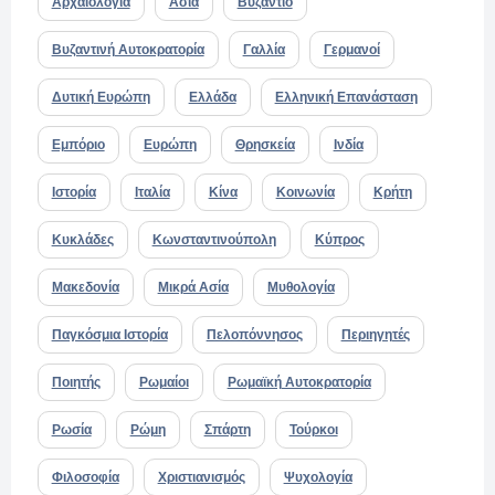
Αρχαιολογία
Ασία
Βυζάντιο
Βυζαντινή Αυτοκρατορία
Γαλλία
Γερμανοί
Δυτική Ευρώπη
Ελλάδα
Ελληνική Επανάσταση
Εμπόριο
Ευρώπη
Θρησκεία
Ινδία
Ιστορία
Ιταλία
Κίνα
Κοινωνία
Κρήτη
Κυκλάδες
Κωνσταντινούπολη
Κύπρος
Μακεδονία
Μικρά Ασία
Μυθολογία
Παγκόσμια Ιστορία
Πελοπόννησος
Περιηγητές
Ποιητής
Ρωμαίοι
Ρωμαϊκή Αυτοκρατορία
Ρωσία
Ρώμη
Σπάρτη
Τούρκοι
Φιλοσοφία
Χριστιανισμός
Ψυχολογία