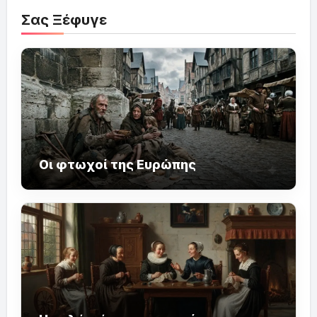
Σας Ξέφυγε
Οι φτωχοί της Ευρώπης