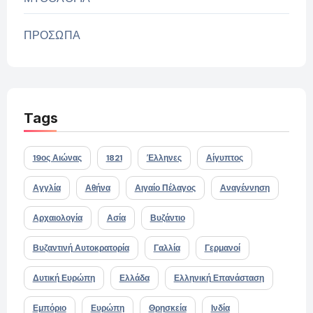
ΠΡΟΣΩΠΑ
Tags
19ος Αιώνας
1821
Έλληνες
Αίγυπτος
Αγγλία
Αθήνα
Αιγαίο Πέλαγος
Αναγέννηση
Αρχαιολογία
Ασία
Βυζάντιο
Βυζαντινή Αυτοκρατορία
Γαλλία
Γερμανοί
Δυτική Ευρώπη
Ελλάδα
Ελληνική Επανάσταση
Εμπόριο
Ευρώπη
Θρησκεία
Ινδία