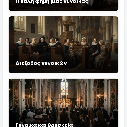
Η καλή φήμη μιας γυναίκας
Διέξοδος γυναικών
Γυναίκα και θρησκεία