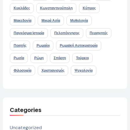
Κυκλάδες
Κωνσταντινούπολη
Κύπρος
Μακεδονία
Μικρά Ασία
Μυθολογία
Παγκόσμια Ιστορία
Πελοπόννησος
Περιηγητές
Ποιητής
Ρωμαίοι
Ρωμαϊκή Αυτοκρατορία
Ρωσία
Ρώμη
Σπάρτη
Τούρκοι
Φιλοσοφία
Χριστιανισμός
Ψυχολογία
Categories
Uncategorized