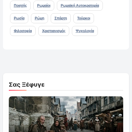
Ποιητής
Ρωμαίοι
Ρωμαϊκή Αυτοκρατορία
Ρωσία
Ρώμη
Σπάρτη
Τούρκοι
Φιλοσοφία
Χριστιανισμός
Ψυχολογία
Σας Ξέφυγε