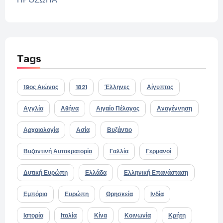
Tags
19ος Αιώνας
1821
Έλληνες
Αίγυπτος
Αγγλία
Αθήνα
Αιγαίο Πέλαγος
Αναγέννηση
Αρχαιολογία
Ασία
Βυζάντιο
Βυζαντινή Αυτοκρατορία
Γαλλία
Γερμανοί
Δυτική Ευρώπη
Ελλάδα
Ελληνική Επανάσταση
Εμπόριο
Ευρώπη
Θρησκεία
Ινδία
Ιστορία
Ιταλία
Κίνα
Κοινωνία
Κρήτη