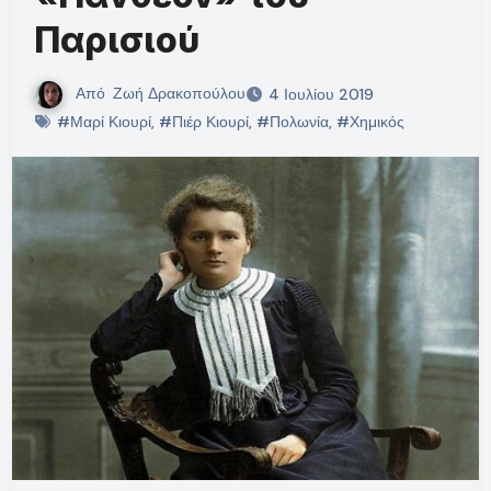
Παρισιού
Από
Ζωή Δρακοπούλου
4 Ιουλίου 2019
#Μαρί Κιουρί
,
#Πιέρ Κιουρί
,
#Πολωνία
,
#Χημικός