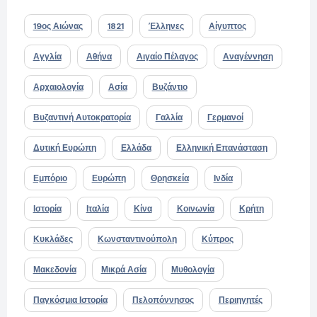
19ος Αιώνας
1821
Έλληνες
Αίγυπτος
Αγγλία
Αθήνα
Αιγαίο Πέλαγος
Αναγέννηση
Αρχαιολογία
Ασία
Βυζάντιο
Βυζαντινή Αυτοκρατορία
Γαλλία
Γερμανοί
Δυτική Ευρώπη
Ελλάδα
Ελληνική Επανάσταση
Εμπόριο
Ευρώπη
Θρησκεία
Ινδία
Ιστορία
Ιταλία
Κίνα
Κοινωνία
Κρήτη
Κυκλάδες
Κωνσταντινούπολη
Κύπρος
Μακεδονία
Μικρά Ασία
Μυθολογία
Παγκόσμια Ιστορία
Πελοπόννησος
Περιηγητές