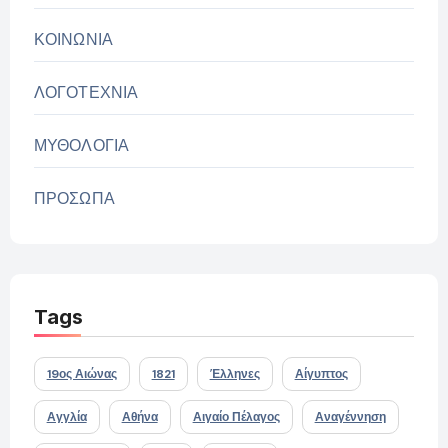
ΚΟΙΝΩΝΙΑ
ΛΟΓΟΤΕΧΝΙΑ
ΜΥΘΟΛΟΓΙΑ
ΠΡΟΣΩΠΑ
Tags
19ος Αιώνας
1821
Έλληνες
Αίγυπτος
Αγγλία
Αθήνα
Αιγαίο Πέλαγος
Αναγέννηση