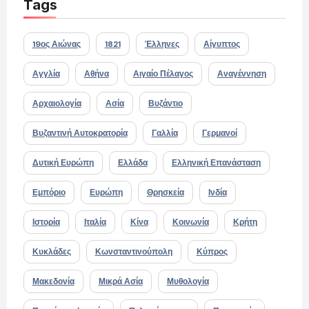
Tags
19ος Αιώνας
1821
Έλληνες
Αίγυπτος
Αγγλία
Αθήνα
Αιγαίο Πέλαγος
Αναγέννηση
Αρχαιολογία
Ασία
Βυζάντιο
Βυζαντινή Αυτοκρατορία
Γαλλία
Γερμανοί
Δυτική Ευρώπη
Ελλάδα
Ελληνική Επανάσταση
Εμπόριο
Ευρώπη
Θρησκεία
Ινδία
Ιστορία
Ιταλία
Κίνα
Κοινωνία
Κρήτη
Κυκλάδες
Κωνσταντινούπολη
Κύπρος
Μακεδονία
Μικρά Ασία
Μυθολογία