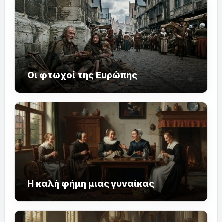
Οι φτωχοί της Ευρώπης
Η καλή φήμη μιας γυναίκας