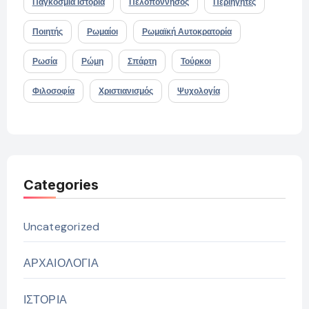
Παγκόσμια Ιστορία
Πελοπόννησος
Περιηγητές
Ποιητής
Ρωμαίοι
Ρωμαϊκή Αυτοκρατορία
Ρωσία
Ρώμη
Σπάρτη
Τούρκοι
Φιλοσοφία
Χριστιανισμός
Ψυχολογία
Categories
Uncategorized
ΑΡΧΑΙΟΛΟΓΙΑ
ΙΣΤΟΡΙΑ