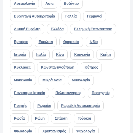
Αρχαιολογία
Ασία
Βυζάντιο
Βυζαντινή Αυτοκρατορία
Γαλλία
Γερμανοί
Δυτική Ευρώπη
Ελλάδα
Ελληνική Επανάσταση
Εμπόριο
Ευρώπη
Θρησκεία
Ινδία
Ιστορία
Ιταλία
Κίνα
Κοινωνία
Κρήτη
Κυκλάδες
Κωνσταντινούπολη
Κύπρος
Μακεδονία
Μικρά Ασία
Μυθολογία
Παγκόσμια Ιστορία
Πελοπόννησος
Περιηγητές
Ποιητής
Ρωμαίοι
Ρωμαϊκή Αυτοκρατορία
Ρωσία
Ρώμη
Σπάρτη
Τούρκοι
Φιλοσοφία
Χριστιανισμός
Ψυχολογία