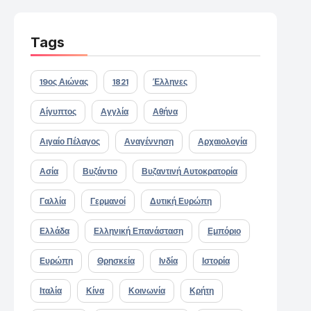
Tags
19ος Αιώνας
1821
Έλληνες
Αίγυπτος
Αγγλία
Αθήνα
Αιγαίο Πέλαγος
Αναγέννηση
Αρχαιολογία
Ασία
Βυζάντιο
Βυζαντινή Αυτοκρατορία
Γαλλία
Γερμανοί
Δυτική Ευρώπη
Ελλάδα
Ελληνική Επανάσταση
Εμπόριο
Ευρώπη
Θρησκεία
Ινδία
Ιστορία
Ιταλία
Κίνα
Κοινωνία
Κρήτη