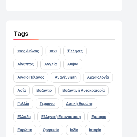
Tags
19ος Αιώνας
1821
Έλληνες
Αίγυπτος
Αγγλία
Αθήνα
Αιγαίο Πέλαγος
Αναγέννηση
Αρχαιολογία
Ασία
Βυζάντιο
Βυζαντινή Αυτοκρατορία
Γαλλία
Γερμανοί
Δυτική Ευρώπη
Ελλάδα
Ελληνική Επανάσταση
Εμπόριο
Ευρώπη
Θρησκεία
Ινδία
Ιστορία