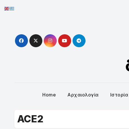
Skip
to
content
Home
Αρχαιολογία
Ιστορία
ACE2