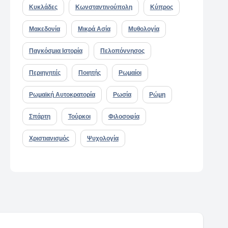
Κυκλάδες
Κωνσταντινούπολη
Κύπρος
Μακεδονία
Μικρά Ασία
Μυθολογία
Παγκόσμια Ιστορία
Πελοπόννησος
Περιηγητές
Ποιητής
Ρωμαίοι
Ρωμαϊκή Αυτοκρατορία
Ρωσία
Ρώμη
Σπάρτη
Τούρκοι
Φιλοσοφία
Χριστιανισμός
Ψυχολογία