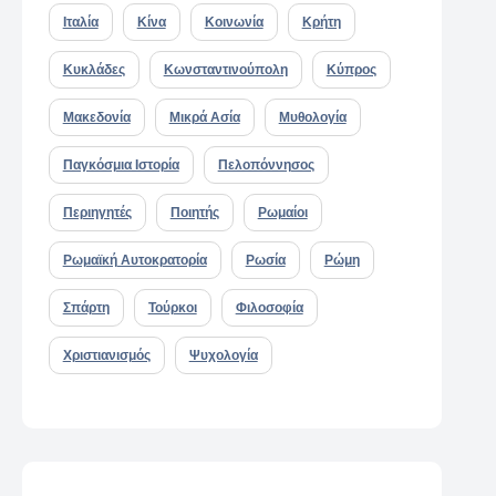
Ιταλία
Κίνα
Κοινωνία
Κρήτη
Κυκλάδες
Κωνσταντινούπολη
Κύπρος
Μακεδονία
Μικρά Ασία
Μυθολογία
Παγκόσμια Ιστορία
Πελοπόννησος
Περιηγητές
Ποιητής
Ρωμαίοι
Ρωμαϊκή Αυτοκρατορία
Ρωσία
Ρώμη
Σπάρτη
Τούρκοι
Φιλοσοφία
Χριστιανισμός
Ψυχολογία