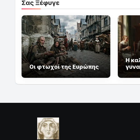
Σας Ξέφυγε
Η κα
Οι φτωχοί της Ευρώπης
γυνα