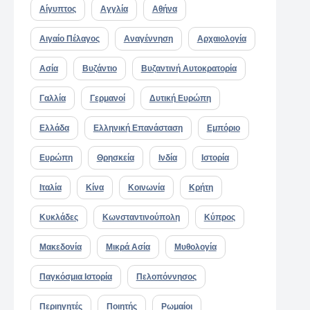
Αίγυπτος
Αγγλία
Αθήνα
Αιγαίο Πέλαγος
Αναγέννηση
Αρχαιολογία
Ασία
Βυζάντιο
Βυζαντινή Αυτοκρατορία
Γαλλία
Γερμανοί
Δυτική Ευρώπη
Ελλάδα
Ελληνική Επανάσταση
Εμπόριο
Ευρώπη
Θρησκεία
Ινδία
Ιστορία
Ιταλία
Κίνα
Κοινωνία
Κρήτη
Κυκλάδες
Κωνσταντινούπολη
Κύπρος
Μακεδονία
Μικρά Ασία
Μυθολογία
Παγκόσμια Ιστορία
Πελοπόννησος
Περιηγητές
Ποιητής
Ρωμαίοι