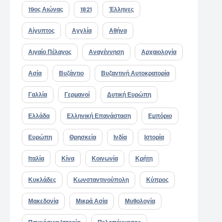
19ος Αιώνας
1821
Έλληνες
Αίγυπτος
Αγγλία
Αθήνα
Αιγαίο Πέλαγος
Αναγέννηση
Αρχαιολογία
Ασία
Βυζάντιο
Βυζαντινή Αυτοκρατορία
Γαλλία
Γερμανοί
Δυτική Ευρώπη
Ελλάδα
Ελληνική Επανάσταση
Εμπόριο
Ευρώπη
Θρησκεία
Ινδία
Ιστορία
Ιταλία
Κίνα
Κοινωνία
Κρήτη
Κυκλάδες
Κωνσταντινούπολη
Κύπρος
Μακεδονία
Μικρά Ασία
Μυθολογία