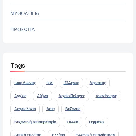
ΜΥΘΟΛΟΓΙΑ
ΠΡΟΣΩΠΑ
Tags
19ος Αιώνας
1821
Έλληνες
Αίγυπτος
Αγγλία
Αθήνα
Αιγαίο Πέλαγος
Αναγέννηση
Αρχαιολογία
Ασία
Βυζάντιο
Βυζαντινή Αυτοκρατορία
Γαλλία
Γερμανοί
Δυτική Ευρώπη
Ελλάδα
Ελληνική Επανάσταση