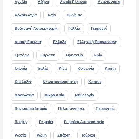
Αγγλία
Αθήνα
Αιγαίο Πέλαγος
Αναγέννηση
Αρχαιολογία
Ασία
Βυζάντιο
Βυζαντινή Αυτοκρατορία
Γαλλία
Γερμανοί
Δυτική Ευρώπη
Ελλάδα
Ελληνική Επανάσταση
Εμπόριο
Ευρώπη
Θρησκεία
Ινδία
Ιστορία
Ιταλία
Κίνα
Κοινωνία
Κρήτη
Κυκλάδες
Κωνσταντινούπολη
Κύπρος
Μακεδονία
Μικρά Ασία
Μυθολογία
Παγκόσμια Ιστορία
Πελοπόννησος
Περιηγητές
Ποιητής
Ρωμαίοι
Ρωμαϊκή Αυτοκρατορία
Ρωσία
Ρώμη
Σπάρτη
Τούρκοι