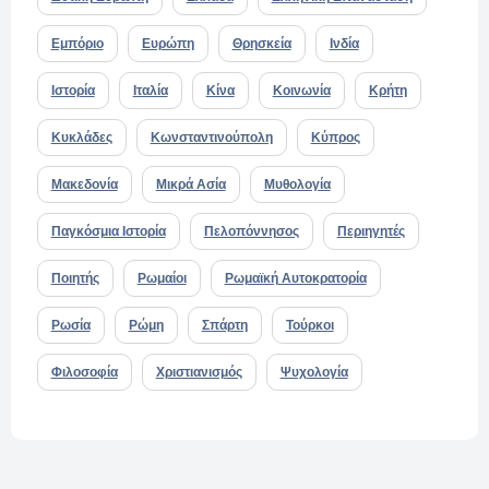
Εμπόριο
Ευρώπη
Θρησκεία
Ινδία
Ιστορία
Ιταλία
Κίνα
Κοινωνία
Κρήτη
Κυκλάδες
Κωνσταντινούπολη
Κύπρος
Μακεδονία
Μικρά Ασία
Μυθολογία
Παγκόσμια Ιστορία
Πελοπόννησος
Περιηγητές
Ποιητής
Ρωμαίοι
Ρωμαϊκή Αυτοκρατορία
Ρωσία
Ρώμη
Σπάρτη
Τούρκοι
Φιλοσοφία
Χριστιανισμός
Ψυχολογία