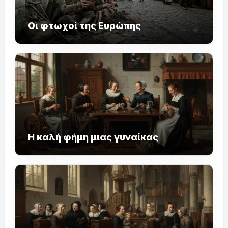
Οι φτωχοί της Ευρώπης
Η καλή φήμη μιας γυναίκας