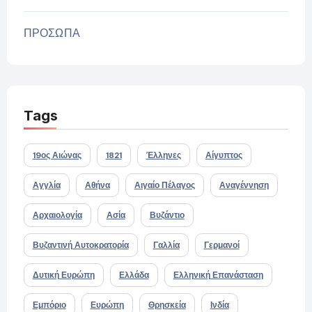
ΠΡΟΣΩΠΑ
Tags
19ος Αιώνας
1821
Έλληνες
Αίγυπτος
Αγγλία
Αθήνα
Αιγαίο Πέλαγος
Αναγέννηση
Αρχαιολογία
Ασία
Βυζάντιο
Βυζαντινή Αυτοκρατορία
Γαλλία
Γερμανοί
Δυτική Ευρώπη
Ελλάδα
Ελληνική Επανάσταση
Εμπόριο
Ευρώπη
Θρησκεία
Ινδία