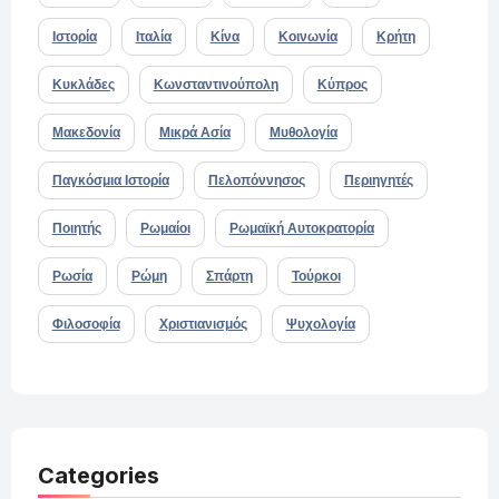
Ιστορία
Ιταλία
Κίνα
Κοινωνία
Κρήτη
Κυκλάδες
Κωνσταντινούπολη
Κύπρος
Μακεδονία
Μικρά Ασία
Μυθολογία
Παγκόσμια Ιστορία
Πελοπόννησος
Περιηγητές
Ποιητής
Ρωμαίοι
Ρωμαϊκή Αυτοκρατορία
Ρωσία
Ρώμη
Σπάρτη
Τούρκοι
Φιλοσοφία
Χριστιανισμός
Ψυχολογία
Categories