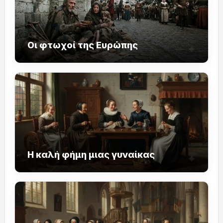
Οι φτωχοί της Ευρώπης
Η καλή φήμη μιας γυναίκας