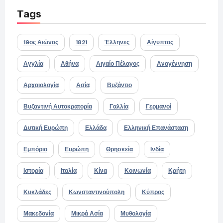
Tags
19ος Αιώνας
1821
Έλληνες
Αίγυπτος
Αγγλία
Αθήνα
Αιγαίο Πέλαγος
Αναγέννηση
Αρχαιολογία
Ασία
Βυζάντιο
Βυζαντινή Αυτοκρατορία
Γαλλία
Γερμανοί
Δυτική Ευρώπη
Ελλάδα
Ελληνική Επανάσταση
Εμπόριο
Ευρώπη
Θρησκεία
Ινδία
Ιστορία
Ιταλία
Κίνα
Κοινωνία
Κρήτη
Κυκλάδες
Κωνσταντινούπολη
Κύπρος
Μακεδονία
Μικρά Ασία
Μυθολογία