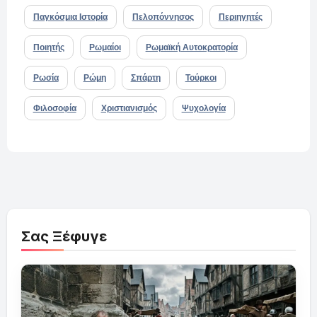
Παγκόσμια Ιστορία
Πελοπόννησος
Περιηγητές
Ποιητής
Ρωμαίοι
Ρωμαϊκή Αυτοκρατορία
Ρωσία
Ρώμη
Σπάρτη
Τούρκοι
Φιλοσοφία
Χριστιανισμός
Ψυχολογία
Σας Ξέφυγε