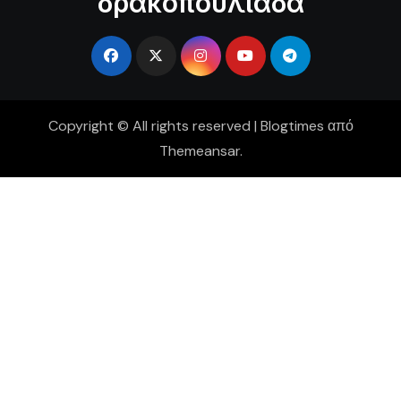
δρακοπουλιάδα
Copyright © All rights reserved
|
Blogtimes
από
Themeansar
.