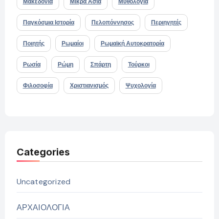
Μακεδονία
Μικρά Ασία
Μυθολογία
Παγκόσμια Ιστορία
Πελοπόννησος
Περιηγητές
Ποιητής
Ρωμαίοι
Ρωμαϊκή Αυτοκρατορία
Ρωσία
Ρώμη
Σπάρτη
Τούρκοι
Φιλοσοφία
Χριστιανισμός
Ψυχολογία
Categories
Uncategorized
ΑΡΧΑΙΟΛΟΓΙΑ