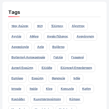
Tags
19ος Αιώνας
1821
Έλληνες
Αίγυπτος
Αγγλία
Αθήνα
Αιγαίο Πέλαγος
Αναγέννηση
Αρχαιολογία
Ασία
Βυζάντιο
Βυζαντινή Αυτοκρατορία
Γαλλία
Γερμανοί
Δυτική Ευρώπη
Ελλάδα
Ελληνική Επανάσταση
Εμπόριο
Ευρώπη
Θρησκεία
Ινδία
Ιστορία
Ιταλία
Κίνα
Κοινωνία
Κρήτη
Κυκλάδες
Κωνσταντινούπολη
Κύπρος