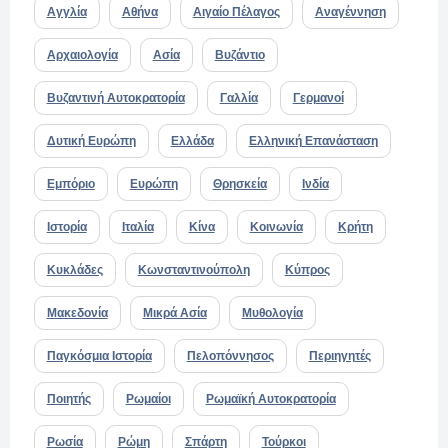
Αγγλία
Αθήνα
Αιγαίο Πέλαγος
Αναγέννηση
Αρχαιολογία
Ασία
Βυζάντιο
Βυζαντινή Αυτοκρατορία
Γαλλία
Γερμανοί
Δυτική Ευρώπη
Ελλάδα
Ελληνική Επανάσταση
Εμπόριο
Ευρώπη
Θρησκεία
Ινδία
Ιστορία
Ιταλία
Κίνα
Κοινωνία
Κρήτη
Κυκλάδες
Κωνσταντινούπολη
Κύπρος
Μακεδονία
Μικρά Ασία
Μυθολογία
Παγκόσμια Ιστορία
Πελοπόννησος
Περιηγητές
Ποιητής
Ρωμαίοι
Ρωμαϊκή Αυτοκρατορία
Ρωσία
Ρώμη
Σπάρτη
Τούρκοι