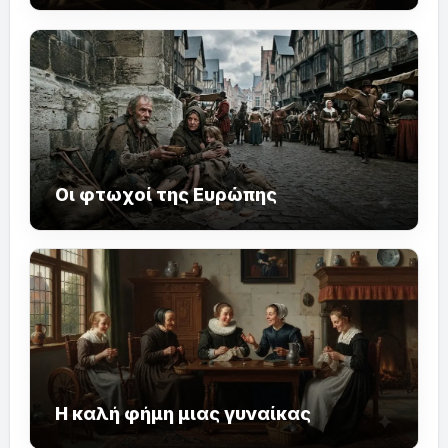
Οι φτωχοί της Ευρώπης
Η καλή φήμη μιας γυναίκας