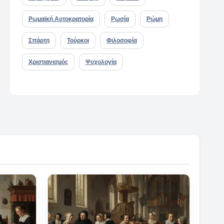
Ρωμαϊκή Αυτοκρατορία
Ρωσία
Ρώμη
Σπάρτη
Τούρκοι
Φιλοσοφία
Χριστιανισμός
Ψυχολογία