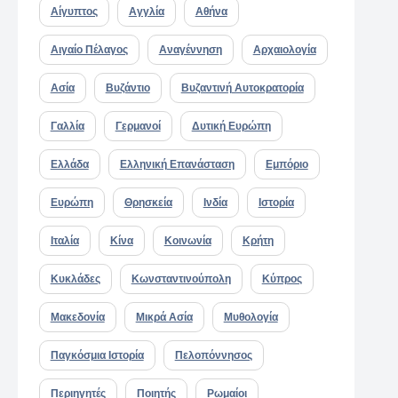
Αίγυπτος
Αγγλία
Αθήνα
Αιγαίο Πέλαγος
Αναγέννηση
Αρχαιολογία
Ασία
Βυζάντιο
Βυζαντινή Αυτοκρατορία
Γαλλία
Γερμανοί
Δυτική Ευρώπη
Ελλάδα
Ελληνική Επανάσταση
Εμπόριο
Ευρώπη
Θρησκεία
Ινδία
Ιστορία
Ιταλία
Κίνα
Κοινωνία
Κρήτη
Κυκλάδες
Κωνσταντινούπολη
Κύπρος
Μακεδονία
Μικρά Ασία
Μυθολογία
Παγκόσμια Ιστορία
Πελοπόννησος
Περιηγητές
Ποιητής
Ρωμαίοι