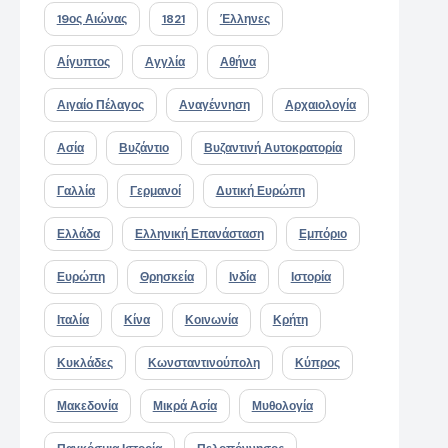
19ος Αιώνας
1821
Έλληνες
Αίγυπτος
Αγγλία
Αθήνα
Αιγαίο Πέλαγος
Αναγέννηση
Αρχαιολογία
Ασία
Βυζάντιο
Βυζαντινή Αυτοκρατορία
Γαλλία
Γερμανοί
Δυτική Ευρώπη
Ελλάδα
Ελληνική Επανάσταση
Εμπόριο
Ευρώπη
Θρησκεία
Ινδία
Ιστορία
Ιταλία
Κίνα
Κοινωνία
Κρήτη
Κυκλάδες
Κωνσταντινούπολη
Κύπρος
Μακεδονία
Μικρά Ασία
Μυθολογία