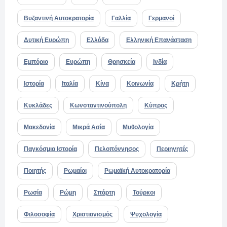
Βυζαντινή Αυτοκρατορία
Γαλλία
Γερμανοί
Δυτική Ευρώπη
Ελλάδα
Ελληνική Επανάσταση
Εμπόριο
Ευρώπη
Θρησκεία
Ινδία
Ιστορία
Ιταλία
Κίνα
Κοινωνία
Κρήτη
Κυκλάδες
Κωνσταντινούπολη
Κύπρος
Μακεδονία
Μικρά Ασία
Μυθολογία
Παγκόσμια Ιστορία
Πελοπόννησος
Περιηγητές
Ποιητής
Ρωμαίοι
Ρωμαϊκή Αυτοκρατορία
Ρωσία
Ρώμη
Σπάρτη
Τούρκοι
Φιλοσοφία
Χριστιανισμός
Ψυχολογία