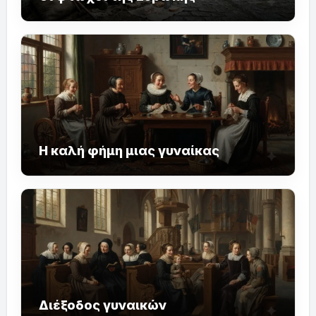
Η καλή φήμη μιας γυναίκας
Διέξοδος γυναικών