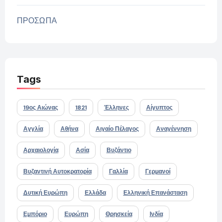
ΠΡΟΣΩΠΑ
Tags
19ος Αιώνας
1821
Έλληνες
Αίγυπτος
Αγγλία
Αθήνα
Αιγαίο Πέλαγος
Αναγέννηση
Αρχαιολογία
Ασία
Βυζάντιο
Βυζαντινή Αυτοκρατορία
Γαλλία
Γερμανοί
Δυτική Ευρώπη
Ελλάδα
Ελληνική Επανάσταση
Εμπόριο
Ευρώπη
Θρησκεία
Ινδία