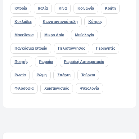
Ιστορία
Ιταλία
Κίνα
Κοινωνία
Κρήτη
Κυκλάδες
Κωνσταντινούπολη
Κύπρος
Μακεδονία
Μικρά Ασία
Μυθολογία
Παγκόσμια Ιστορία
Πελοπόννησος
Περιηγητές
Ποιητής
Ρωμαίοι
Ρωμαϊκή Αυτοκρατορία
Ρωσία
Ρώμη
Σπάρτη
Τούρκοι
Φιλοσοφία
Χριστιανισμός
Ψυχολογία