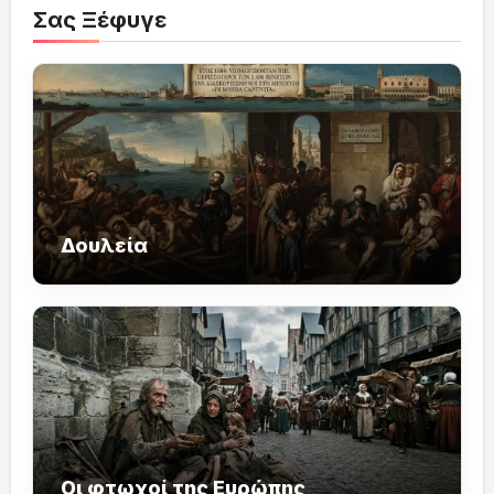
Σας Ξέφυγε
Δουλεία
Οι φτωχοί της Ευρώπης