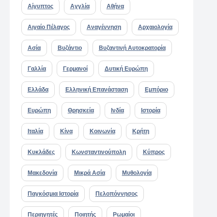
Αίγυπτος
Αγγλία
Αθήνα
Αιγαίο Πέλαγος
Αναγέννηση
Αρχαιολογία
Ασία
Βυζάντιο
Βυζαντινή Αυτοκρατορία
Γαλλία
Γερμανοί
Δυτική Ευρώπη
Ελλάδα
Ελληνική Επανάσταση
Εμπόριο
Ευρώπη
Θρησκεία
Ινδία
Ιστορία
Ιταλία
Κίνα
Κοινωνία
Κρήτη
Κυκλάδες
Κωνσταντινούπολη
Κύπρος
Μακεδονία
Μικρά Ασία
Μυθολογία
Παγκόσμια Ιστορία
Πελοπόννησος
Περιηγητές
Ποιητής
Ρωμαίοι