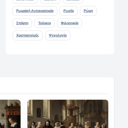
Ρωμαϊκή Αυτοκρατορία
Ρωσία
Ρώμη
Σπάρτη
Τούρκοι
Φιλοσοφία
Χριστιανισμός
Ψυχολογία