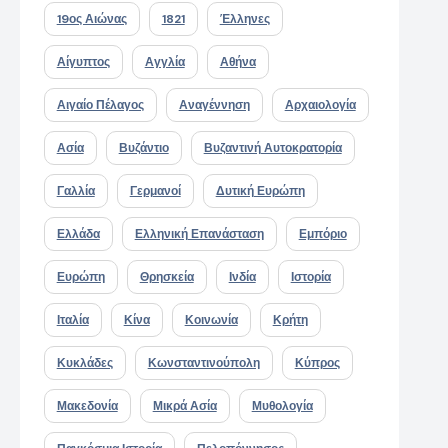
19ος Αιώνας
1821
Έλληνες
Αίγυπτος
Αγγλία
Αθήνα
Αιγαίο Πέλαγος
Αναγέννηση
Αρχαιολογία
Ασία
Βυζάντιο
Βυζαντινή Αυτοκρατορία
Γαλλία
Γερμανοί
Δυτική Ευρώπη
Ελλάδα
Ελληνική Επανάσταση
Εμπόριο
Ευρώπη
Θρησκεία
Ινδία
Ιστορία
Ιταλία
Κίνα
Κοινωνία
Κρήτη
Κυκλάδες
Κωνσταντινούπολη
Κύπρος
Μακεδονία
Μικρά Ασία
Μυθολογία