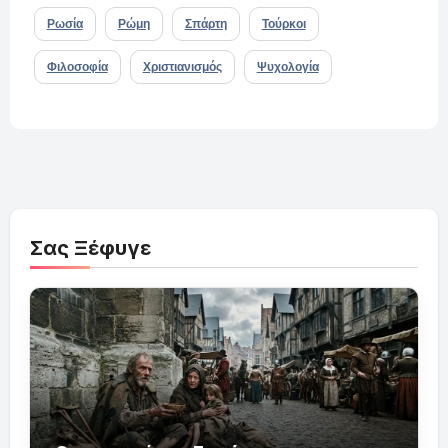
Ρωσία
Ρώμη
Σπάρτη
Τούρκοι
Φιλοσοφία
Χριστιανισμός
Ψυχολογία
Σας Ξέφυγε