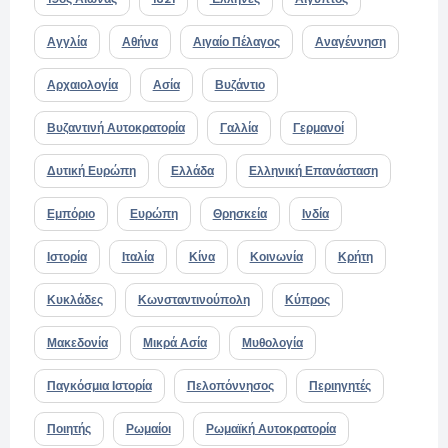
Αγγλία
Αθήνα
Αιγαίο Πέλαγος
Αναγέννηση
Αρχαιολογία
Ασία
Βυζάντιο
Βυζαντινή Αυτοκρατορία
Γαλλία
Γερμανοί
Δυτική Ευρώπη
Ελλάδα
Ελληνική Επανάσταση
Εμπόριο
Ευρώπη
Θρησκεία
Ινδία
Ιστορία
Ιταλία
Κίνα
Κοινωνία
Κρήτη
Κυκλάδες
Κωνσταντινούπολη
Κύπρος
Μακεδονία
Μικρά Ασία
Μυθολογία
Παγκόσμια Ιστορία
Πελοπόννησος
Περιηγητές
Ποιητής
Ρωμαίοι
Ρωμαϊκή Αυτοκρατορία