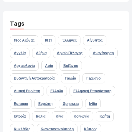
Tags
19ος Αιώνας
1821
Έλληνες
Αίγυπτος
Αγγλία
Αθήνα
Αιγαίο Πέλαγος
Αναγέννηση
Αρχαιολογία
Ασία
Βυζάντιο
Βυζαντινή Αυτοκρατορία
Γαλλία
Γερμανοί
Δυτική Ευρώπη
Ελλάδα
Ελληνική Επανάσταση
Εμπόριο
Ευρώπη
Θρησκεία
Ινδία
Ιστορία
Ιταλία
Κίνα
Κοινωνία
Κρήτη
Κυκλάδες
Κωνσταντινούπολη
Κύπρος