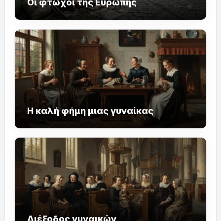
Οι φτωχοί της Ευρώπης
Η καλή φήμη μιας γυναίκας
Διέξοδος γυναικών