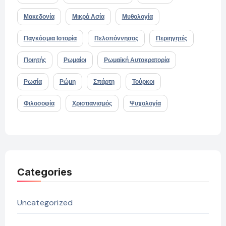
Μακεδονία
Μικρά Ασία
Μυθολογία
Παγκόσμια Ιστορία
Πελοπόννησος
Περιηγητές
Ποιητής
Ρωμαίοι
Ρωμαϊκή Αυτοκρατορία
Ρωσία
Ρώμη
Σπάρτη
Τούρκοι
Φιλοσοφία
Χριστιανισμός
Ψυχολογία
Categories
Uncategorized