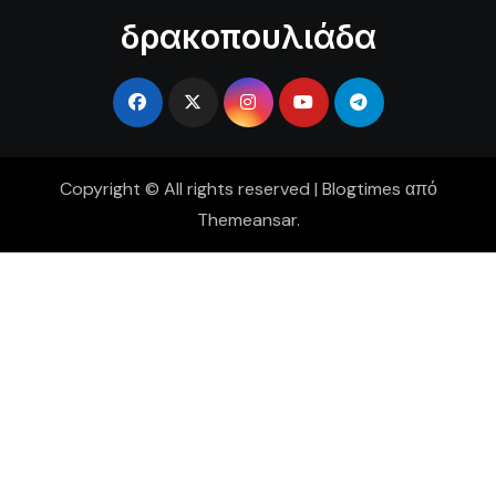
δρακοπουλιάδα
Copyright © All rights reserved
|
Blogtimes
από
Themeansar
.