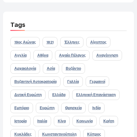
Tags
19ος Αιώνας
1821
Έλληνες
Αίγυπτος
Αγγλία
Αθήνα
Αιγαίο Πέλαγος
Αναγέννηση
Αρχαιολογία
Ασία
Βυζάντιο
Βυζαντινή Αυτοκρατορία
Γαλλία
Γερμανοί
Δυτική Ευρώπη
Ελλάδα
Ελληνική Επανάσταση
Εμπόριο
Ευρώπη
Θρησκεία
Ινδία
Ιστορία
Ιταλία
Κίνα
Κοινωνία
Κρήτη
Κυκλάδες
Κωνσταντινούπολη
Κύπρος