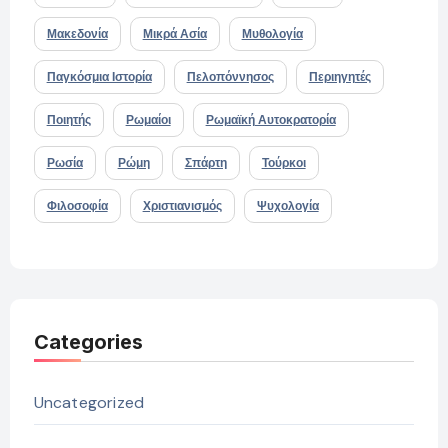
Μακεδονία
Μικρά Ασία
Μυθολογία
Παγκόσμια Ιστορία
Πελοπόννησος
Περιηγητές
Ποιητής
Ρωμαίοι
Ρωμαϊκή Αυτοκρατορία
Ρωσία
Ρώμη
Σπάρτη
Τούρκοι
Φιλοσοφία
Χριστιανισμός
Ψυχολογία
Categories
Uncategorized