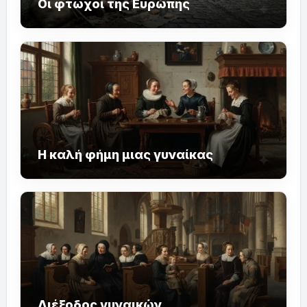
Οι φτωχοί της Ευρώπης
Η καλή φήμη μιας γυναίκας
Διέξοδος γυναικών