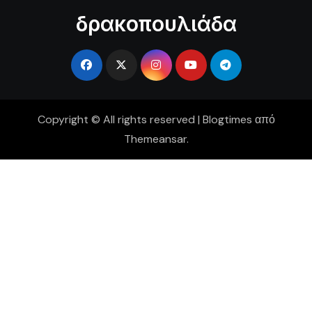
δρακοπουλιάδα
Copyright © All rights reserved
|
Blogtimes
από
Themeansar
.