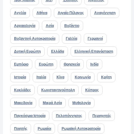
Αγγλία
Αθήνα
Αιγαίο Πέλαγος
Αναγέννηση
Αρχαιολογία
Ασία
Βυζάντιο
Βυζαντινή Αυτοκρατορία
Γαλλία
Γερμανοί
Δυτική Ευρώπη
Ελλάδα
Ελληνική Επανάσταση
Εμπόριο
Ευρώπη
Θρησκεία
Ινδία
Ιστορία
Ιταλία
Κίνα
Κοινωνία
Κρήτη
Κυκλάδες
Κωνσταντινούπολη
Κύπρος
Μακεδονία
Μικρά Ασία
Μυθολογία
Παγκόσμια Ιστορία
Πελοπόννησος
Περιηγητές
Ποιητής
Ρωμαίοι
Ρωμαϊκή Αυτοκρατορία