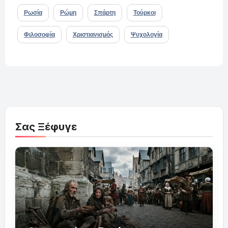
Ρωσία
Ρώμη
Σπάρτη
Τούρκοι
Φιλοσοφία
Χριστιανισμός
Ψυχολογία
Σας Ξέφυγε