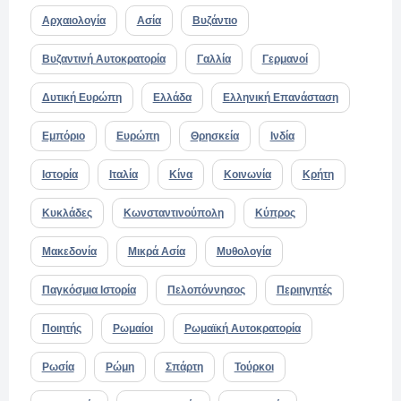
Αρχαιολογία
Ασία
Βυζάντιο
Βυζαντινή Αυτοκρατορία
Γαλλία
Γερμανοί
Δυτική Ευρώπη
Ελλάδα
Ελληνική Επανάσταση
Εμπόριο
Ευρώπη
Θρησκεία
Ινδία
Ιστορία
Ιταλία
Κίνα
Κοινωνία
Κρήτη
Κυκλάδες
Κωνσταντινούπολη
Κύπρος
Μακεδονία
Μικρά Ασία
Μυθολογία
Παγκόσμια Ιστορία
Πελοπόννησος
Περιηγητές
Ποιητής
Ρωμαίοι
Ρωμαϊκή Αυτοκρατορία
Ρωσία
Ρώμη
Σπάρτη
Τούρκοι