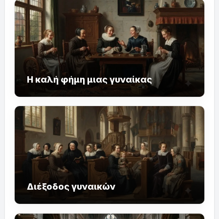
Η καλή φήμη μιας γυναίκας
Διέξοδος γυναικών