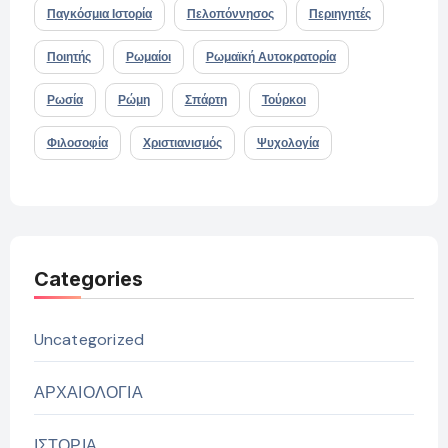
Παγκόσμια Ιστορία
Πελοπόννησος
Περιηγητές
Ποιητής
Ρωμαίοι
Ρωμαϊκή Αυτοκρατορία
Ρωσία
Ρώμη
Σπάρτη
Τούρκοι
Φιλοσοφία
Χριστιανισμός
Ψυχολογία
Categories
Uncategorized
ΑΡΧΑΙΟΛΟΓΙΑ
ΙΣΤΟΡΙΑ