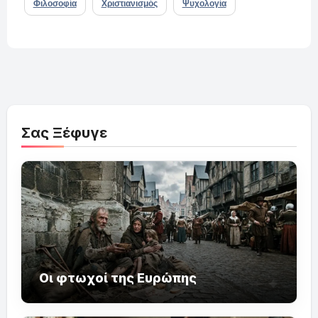
Φιλοσοφία
Χριστιανισμός
Ψυχολογία
Σας Ξέφυγε
Οι φτωχοί της Ευρώπης