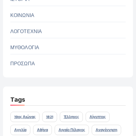
ΚΟΙΝΩΝΙΑ
ΛΟΓΟΤΕΧΝΙΑ
ΜΥΘΟΛΟΓΙΑ
ΠΡΟΣΩΠΑ
Tags
19ος Αιώνας
1821
Έλληνες
Αίγυπτος
Αγγλία
Αθήνα
Αιγαίο Πέλαγος
Αναγέννηση