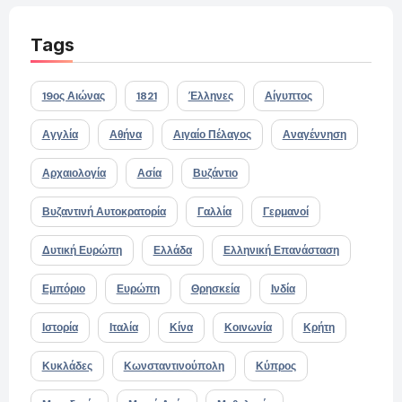
Tags
19ος Αιώνας
1821
Έλληνες
Αίγυπτος
Αγγλία
Αθήνα
Αιγαίο Πέλαγος
Αναγέννηση
Αρχαιολογία
Ασία
Βυζάντιο
Βυζαντινή Αυτοκρατορία
Γαλλία
Γερμανοί
Δυτική Ευρώπη
Ελλάδα
Ελληνική Επανάσταση
Εμπόριο
Ευρώπη
Θρησκεία
Ινδία
Ιστορία
Ιταλία
Κίνα
Κοινωνία
Κρήτη
Κυκλάδες
Κωνσταντινούπολη
Κύπρος