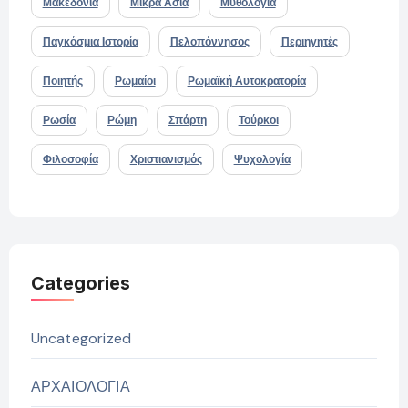
Μακεδονία
Μικρά Ασία
Μυθολογία
Παγκόσμια Ιστορία
Πελοπόννησος
Περιηγητές
Ποιητής
Ρωμαίοι
Ρωμαϊκή Αυτοκρατορία
Ρωσία
Ρώμη
Σπάρτη
Τούρκοι
Φιλοσοφία
Χριστιανισμός
Ψυχολογία
Categories
Uncategorized
ΑΡΧΑΙΟΛΟΓΙΑ