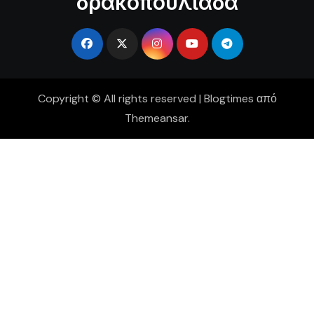
δρακοπουλιάδα
Copyright © All rights reserved
|
Blogtimes
από
Themeansar
.