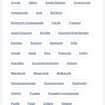
Αγγλία
Αθήνα
Αιγαίο Πέλαγος
Αναγέννηση
Αρχαιολογία
Ασία
Βυζάντιο
Βυζαντινή Αυτοκρατορία
Γαλλία
Γερμανοί
Δυτική Ευρώπη
Ελλάδα
Ελληνική Επανάσταση
Εμπόριο
Ευρώπη
Θρησκεία
Ινδία
Ιστορία
Ιταλία
Κίνα
Κοινωνία
Κρήτη
Κυκλάδες
Κωνσταντινούπολη
Κύπρος
Μακεδονία
Μικρά Ασία
Μυθολογία
Παγκόσμια Ιστορία
Πελοπόννησος
Περιηγητές
Ποιητής
Ρωμαίοι
Ρωμαϊκή Αυτοκρατορία
Ρωσία
Ρώμη
Σπάρτη
Τούρκοι