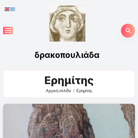
Skip
to
content
δρακοπουλιάδα
Ερημίτης
Αρχική σελίδα
Ερημίτης