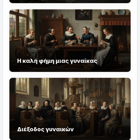
Η καλή φήμη μιας γυναίκας
Διέξοδος γυναικών