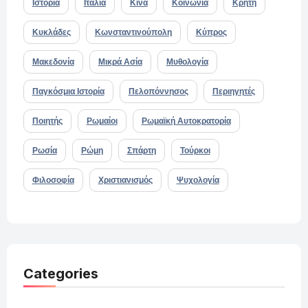
Ιστορία
Ιταλία
Κίνα
Κοινωνία
Κρήτη
Κυκλάδες
Κωνσταντινούπολη
Κύπρος
Μακεδονία
Μικρά Ασία
Μυθολογία
Παγκόσμια Ιστορία
Πελοπόννησος
Περιηγητές
Ποιητής
Ρωμαίοι
Ρωμαϊκή Αυτοκρατορία
Ρωσία
Ρώμη
Σπάρτη
Τούρκοι
Φιλοσοφία
Χριστιανισμός
Ψυχολογία
Categories