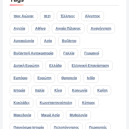
19ος Αιώνας
1821
Έλληνες
Αίγυπτος
Αγγλία
Αθήνα
Αιγαίο Πέλαγος
Αναγέννηση
Αρχαιολογία
Ασία
Βυζάντιο
Βυζαντινή Αυτοκρατορία
Γαλλία
Γερμανοί
Δυτική Ευρώπη
Ελλάδα
Ελληνική Επανάσταση
Εμπόριο
Ευρώπη
Θρησκεία
Ινδία
Ιστορία
Ιταλία
Κίνα
Κοινωνία
Κρήτη
Κυκλάδες
Κωνσταντινούπολη
Κύπρος
Μακεδονία
Μικρά Ασία
Μυθολογία
Παγκόσμια Ιστορία
Πελοπόννησος
Περιηγητές