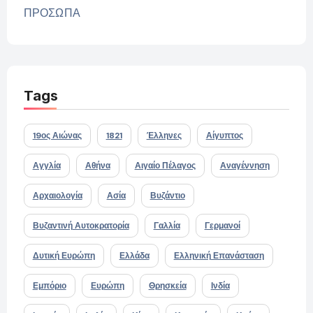
ΠΡΟΣΩΠΑ
Tags
19ος Αιώνας
1821
Έλληνες
Αίγυπτος
Αγγλία
Αθήνα
Αιγαίο Πέλαγος
Αναγέννηση
Αρχαιολογία
Ασία
Βυζάντιο
Βυζαντινή Αυτοκρατορία
Γαλλία
Γερμανοί
Δυτική Ευρώπη
Ελλάδα
Ελληνική Επανάσταση
Εμπόριο
Ευρώπη
Θρησκεία
Ινδία