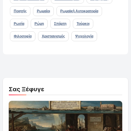
Ποιητής
Ρωμαίοι
Ρωμαϊκή Αυτοκρατορία
Ρωσία
Ρώμη
Σπάρτη
Τούρκοι
Φιλοσοφία
Χριστιανισμός
Ψυχολογία
Σας Ξέφυγε