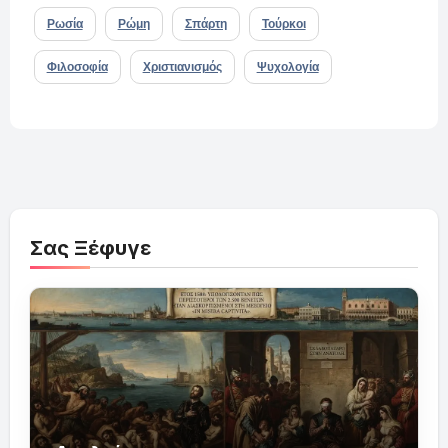
Ρωσία
Ρώμη
Σπάρτη
Τούρκοι
Φιλοσοφία
Χριστιανισμός
Ψυχολογία
Σας Ξέφυγε