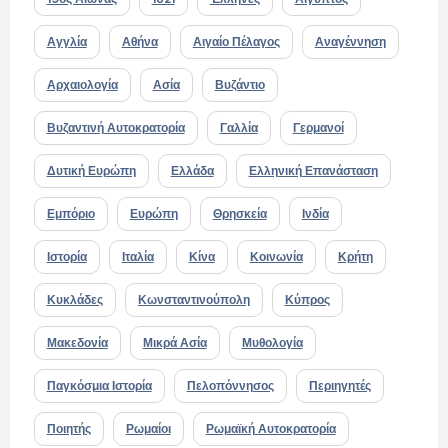
Αγγλία
Αθήνα
Αιγαίο Πέλαγος
Αναγέννηση
Αρχαιολογία
Ασία
Βυζάντιο
Βυζαντινή Αυτοκρατορία
Γαλλία
Γερμανοί
Δυτική Ευρώπη
Ελλάδα
Ελληνική Επανάσταση
Εμπόριο
Ευρώπη
Θρησκεία
Ινδία
Ιστορία
Ιταλία
Κίνα
Κοινωνία
Κρήτη
Κυκλάδες
Κωνσταντινούπολη
Κύπρος
Μακεδονία
Μικρά Ασία
Μυθολογία
Παγκόσμια Ιστορία
Πελοπόννησος
Περιηγητές
Ποιητής
Ρωμαίοι
Ρωμαϊκή Αυτοκρατορία