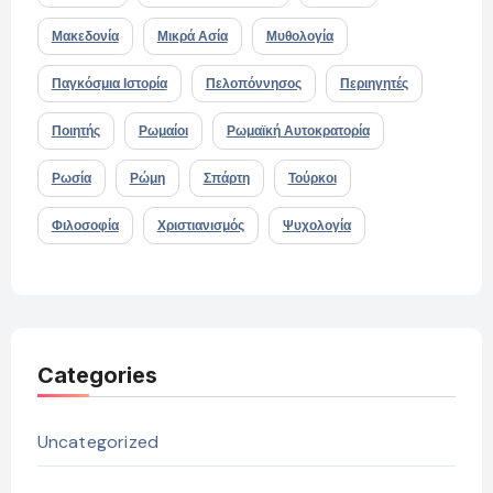
Μακεδονία
Μικρά Ασία
Μυθολογία
Παγκόσμια Ιστορία
Πελοπόννησος
Περιηγητές
Ποιητής
Ρωμαίοι
Ρωμαϊκή Αυτοκρατορία
Ρωσία
Ρώμη
Σπάρτη
Τούρκοι
Φιλοσοφία
Χριστιανισμός
Ψυχολογία
Categories
Uncategorized