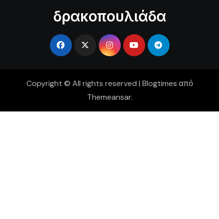
δρακοπουλιάδα
Copyright © All rights reserved
|
Blogtimes
από
Themeansar
.