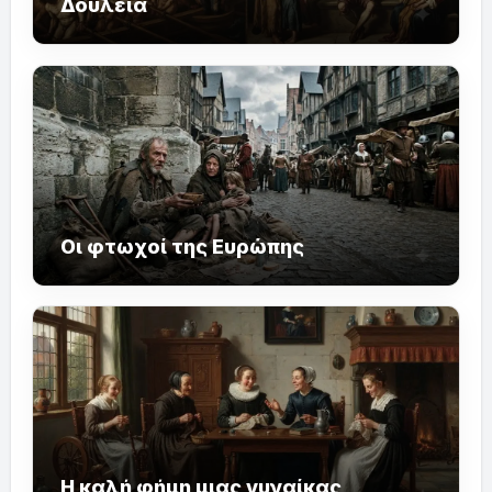
Δουλεία
Οι φτωχοί της Ευρώπης
Η καλή φήμη μιας γυναίκας