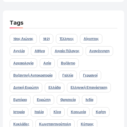
Tags
19ος Αιώνας
1821
Έλληνες
Αίγυπτος
Αγγλία
Αθήνα
Αιγαίο Πέλαγος
Αναγέννηση
Αρχαιολογία
Ασία
Βυζάντιο
Βυζαντινή Αυτοκρατορία
Γαλλία
Γερμανοί
Δυτική Ευρώπη
Ελλάδα
Ελληνική Επανάσταση
Εμπόριο
Ευρώπη
Θρησκεία
Ινδία
Ιστορία
Ιταλία
Κίνα
Κοινωνία
Κρήτη
Κυκλάδες
Κωνσταντινούπολη
Κύπρος