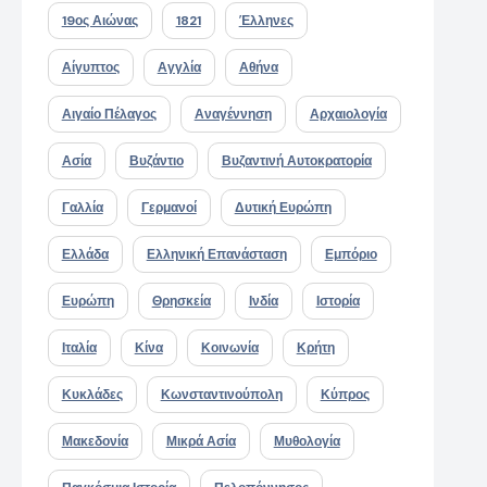
19ος Αιώνας
1821
Έλληνες
Αίγυπτος
Αγγλία
Αθήνα
Αιγαίο Πέλαγος
Αναγέννηση
Αρχαιολογία
Ασία
Βυζάντιο
Βυζαντινή Αυτοκρατορία
Γαλλία
Γερμανοί
Δυτική Ευρώπη
Ελλάδα
Ελληνική Επανάσταση
Εμπόριο
Ευρώπη
Θρησκεία
Ινδία
Ιστορία
Ιταλία
Κίνα
Κοινωνία
Κρήτη
Κυκλάδες
Κωνσταντινούπολη
Κύπρος
Μακεδονία
Μικρά Ασία
Μυθολογία