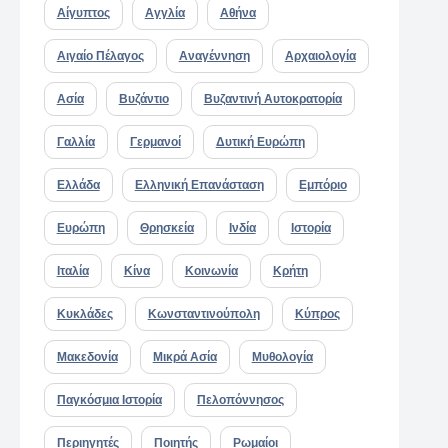
Αίγυπτος
Αγγλία
Αθήνα
Αιγαίο Πέλαγος
Αναγέννηση
Αρχαιολογία
Ασία
Βυζάντιο
Βυζαντινή Αυτοκρατορία
Γαλλία
Γερμανοί
Δυτική Ευρώπη
Ελλάδα
Ελληνική Επανάσταση
Εμπόριο
Ευρώπη
Θρησκεία
Ινδία
Ιστορία
Ιταλία
Κίνα
Κοινωνία
Κρήτη
Κυκλάδες
Κωνσταντινούπολη
Κύπρος
Μακεδονία
Μικρά Ασία
Μυθολογία
Παγκόσμια Ιστορία
Πελοπόννησος
Περιηγητές
Ποιητής
Ρωμαίοι