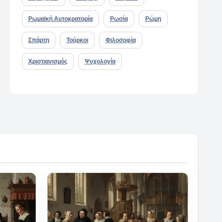
Ρωμαϊκή Αυτοκρατορία
Ρωσία
Ρώμη
Σπάρτη
Τούρκοι
Φιλοσοφία
Χριστιανισμός
Ψυχολογία