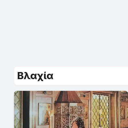
Βλαχία