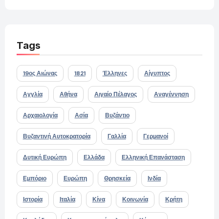
Tags
19ος Αιώνας
1821
Έλληνες
Αίγυπτος
Αγγλία
Αθήνα
Αιγαίο Πέλαγος
Αναγέννηση
Αρχαιολογία
Ασία
Βυζάντιο
Βυζαντινή Αυτοκρατορία
Γαλλία
Γερμανοί
Δυτική Ευρώπη
Ελλάδα
Ελληνική Επανάσταση
Εμπόριο
Ευρώπη
Θρησκεία
Ινδία
Ιστορία
Ιταλία
Κίνα
Κοινωνία
Κρήτη