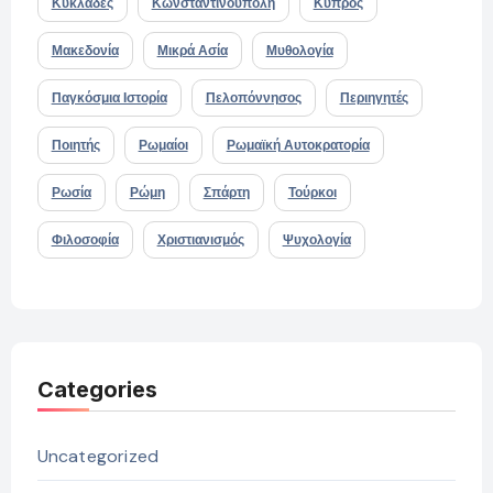
Κυκλάδες
Κωνσταντινούπολη
Κύπρος
Μακεδονία
Μικρά Ασία
Μυθολογία
Παγκόσμια Ιστορία
Πελοπόννησος
Περιηγητές
Ποιητής
Ρωμαίοι
Ρωμαϊκή Αυτοκρατορία
Ρωσία
Ρώμη
Σπάρτη
Τούρκοι
Φιλοσοφία
Χριστιανισμός
Ψυχολογία
Categories
Uncategorized