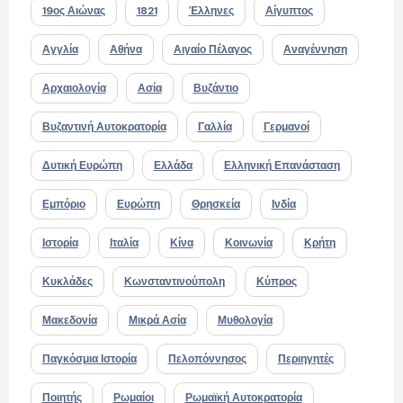
19ος Αιώνας
1821
Έλληνες
Αίγυπτος
Αγγλία
Αθήνα
Αιγαίο Πέλαγος
Αναγέννηση
Αρχαιολογία
Ασία
Βυζάντιο
Βυζαντινή Αυτοκρατορία
Γαλλία
Γερμανοί
Δυτική Ευρώπη
Ελλάδα
Ελληνική Επανάσταση
Εμπόριο
Ευρώπη
Θρησκεία
Ινδία
Ιστορία
Ιταλία
Κίνα
Κοινωνία
Κρήτη
Κυκλάδες
Κωνσταντινούπολη
Κύπρος
Μακεδονία
Μικρά Ασία
Μυθολογία
Παγκόσμια Ιστορία
Πελοπόννησος
Περιηγητές
Ποιητής
Ρωμαίοι
Ρωμαϊκή Αυτοκρατορία