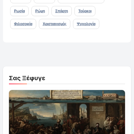
Ρωσία
Ρώμη
Σπάρτη
Τούρκοι
Φιλοσοφία
Χριστιανισμός
Ψυχολογία
Σας Ξέφυγε