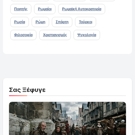
Ποιητής
Ρωμαίοι
Ρωμαϊκή Αυτοκρατορία
Ρωσία
Ρώμη
Σπάρτη
Τούρκοι
Φιλοσοφία
Χριστιανισμός
Ψυχολογία
Σας Ξέφυγε