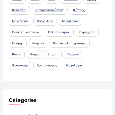
Κυκλάδες
Κωνσταντινούπολη
Κύπρος
Μακεδονία
Μικρά Ασία
Μυθολογία
Παγκόσμια Ιστορία
Πελοπόννησος
Περιηγητές
Ποιητής
Ρωμαίοι
Ρωμαϊκή Αυτοκρατορία
Ρωσία
Ρώμη
Σπάρτη
Τούρκοι
Φιλοσοφία
Χριστιανισμός
Ψυχολογία
Categories