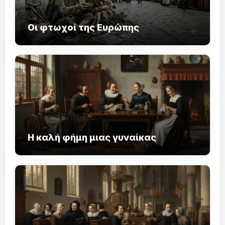
Οι φτωχοί της Ευρώπης
Η καλή φήμη μιας γυναίκας