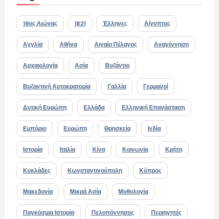
19ος Αιώνας
1821
Έλληνες
Αίγυπτος
Αγγλία
Αθήνα
Αιγαίο Πέλαγος
Αναγέννηση
Αρχαιολογία
Ασία
Βυζάντιο
Βυζαντινή Αυτοκρατορία
Γαλλία
Γερμανοί
Δυτική Ευρώπη
Ελλάδα
Ελληνική Επανάσταση
Εμπόριο
Ευρώπη
Θρησκεία
Ινδία
Ιστορία
Ιταλία
Κίνα
Κοινωνία
Κρήτη
Κυκλάδες
Κωνσταντινούπολη
Κύπρος
Μακεδονία
Μικρά Ασία
Μυθολογία
Παγκόσμια Ιστορία
Πελοπόννησος
Περιηγητές