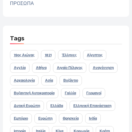
ΠΡΟΣΩΠΑ
Tags
19ος Αιώνας
1821
Έλληνες
Αίγυπτος
Αγγλία
Αθήνα
Αιγαίο Πέλαγος
Αναγέννηση
Αρχαιολογία
Ασία
Βυζάντιο
Βυζαντινή Αυτοκρατορία
Γαλλία
Γερμανοί
Δυτική Ευρώπη
Ελλάδα
Ελληνική Επανάσταση
Εμπόριο
Ευρώπη
Θρησκεία
Ινδία
Ιστορία
Ιταλία
Κίνα
Κοινωνία
Κρήτη