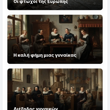
Οι φτωχοί της Ευρώπης
Η καλή φήμη μιας γυναίκας
Διέξοδος γυναικών