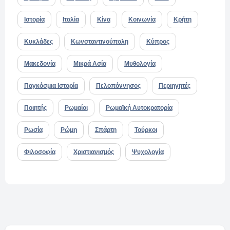
Ιστορία
Ιταλία
Κίνα
Κοινωνία
Κρήτη
Κυκλάδες
Κωνσταντινούπολη
Κύπρος
Μακεδονία
Μικρά Ασία
Μυθολογία
Παγκόσμια Ιστορία
Πελοπόννησος
Περιηγητές
Ποιητής
Ρωμαίοι
Ρωμαϊκή Αυτοκρατορία
Ρωσία
Ρώμη
Σπάρτη
Τούρκοι
Φιλοσοφία
Χριστιανισμός
Ψυχολογία