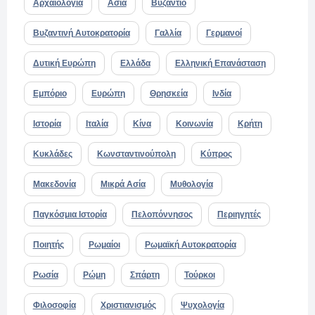
Αρχαιολογία
Ασία
Βυζάντιο
Βυζαντινή Αυτοκρατορία
Γαλλία
Γερμανοί
Δυτική Ευρώπη
Ελλάδα
Ελληνική Επανάσταση
Εμπόριο
Ευρώπη
Θρησκεία
Ινδία
Ιστορία
Ιταλία
Κίνα
Κοινωνία
Κρήτη
Κυκλάδες
Κωνσταντινούπολη
Κύπρος
Μακεδονία
Μικρά Ασία
Μυθολογία
Παγκόσμια Ιστορία
Πελοπόννησος
Περιηγητές
Ποιητής
Ρωμαίοι
Ρωμαϊκή Αυτοκρατορία
Ρωσία
Ρώμη
Σπάρτη
Τούρκοι
Φιλοσοφία
Χριστιανισμός
Ψυχολογία