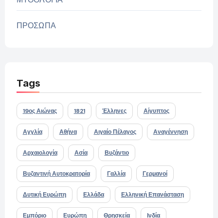
ΠΡΟΣΩΠΑ
Tags
19ος Αιώνας
1821
Έλληνες
Αίγυπτος
Αγγλία
Αθήνα
Αιγαίο Πέλαγος
Αναγέννηση
Αρχαιολογία
Ασία
Βυζάντιο
Βυζαντινή Αυτοκρατορία
Γαλλία
Γερμανοί
Δυτική Ευρώπη
Ελλάδα
Ελληνική Επανάσταση
Εμπόριο
Ευρώπη
Θρησκεία
Ινδία