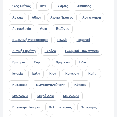
19ος Αιώνας
1821
Έλληνες
Αίγυπτος
Αγγλία
Αθήνα
Αιγαίο Πέλαγος
Αναγέννηση
Αρχαιολογία
Ασία
Βυζάντιο
Βυζαντινή Αυτοκρατορία
Γαλλία
Γερμανοί
Δυτική Ευρώπη
Ελλάδα
Ελληνική Επανάσταση
Εμπόριο
Ευρώπη
Θρησκεία
Ινδία
Ιστορία
Ιταλία
Κίνα
Κοινωνία
Κρήτη
Κυκλάδες
Κωνσταντινούπολη
Κύπρος
Μακεδονία
Μικρά Ασία
Μυθολογία
Παγκόσμια Ιστορία
Πελοπόννησος
Περιηγητές