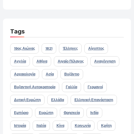
Tags
19ος Αιώνας
1821
Έλληνες
Αίγυπτος
Αγγλία
Αθήνα
Αιγαίο Πέλαγος
Αναγέννηση
Αρχαιολογία
Ασία
Βυζάντιο
Βυζαντινή Αυτοκρατορία
Γαλλία
Γερμανοί
Δυτική Ευρώπη
Ελλάδα
Ελληνική Επανάσταση
Εμπόριο
Ευρώπη
Θρησκεία
Ινδία
Ιστορία
Ιταλία
Κίνα
Κοινωνία
Κρήτη