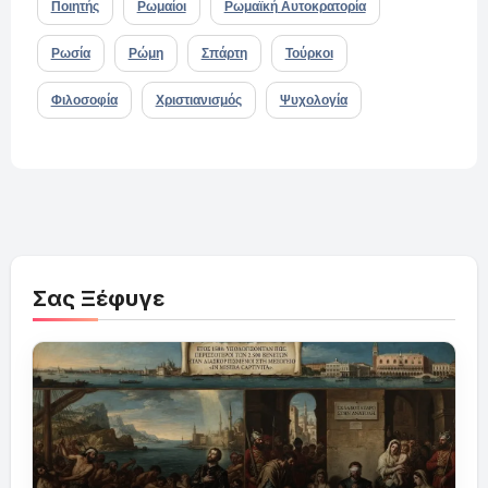
Ποιητής
Ρωμαίοι
Ρωμαϊκή Αυτοκρατορία
Ρωσία
Ρώμη
Σπάρτη
Τούρκοι
Φιλοσοφία
Χριστιανισμός
Ψυχολογία
Σας Ξέφυγε