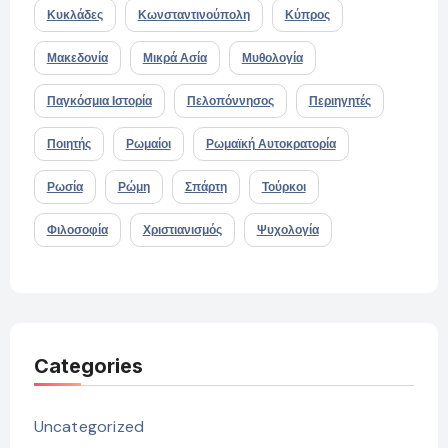
Κυκλάδες
Κωνσταντινούπολη
Κύπρος
Μακεδονία
Μικρά Ασία
Μυθολογία
Παγκόσμια Ιστορία
Πελοπόννησος
Περιηγητές
Ποιητής
Ρωμαίοι
Ρωμαϊκή Αυτοκρατορία
Ρωσία
Ρώμη
Σπάρτη
Τούρκοι
Φιλοσοφία
Χριστιανισμός
Ψυχολογία
Categories
Uncategorized