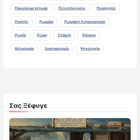
Παγκόσμια Ιστορία
Πελοπόννησος
Περιηγητές
Ποιητής
Ρωμαίοι
Ρωμαϊκή Αυτοκρατορία
Ρωσία
Ρώμη
Σπάρτη
Τούρκοι
Φιλοσοφία
Χριστιανισμός
Ψυχολογία
Σας Ξέφυγε