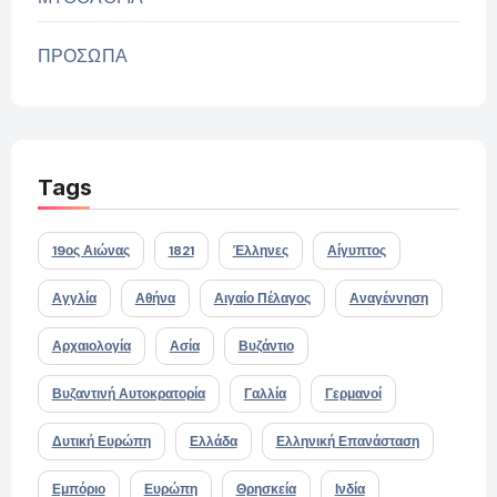
ΠΡΟΣΩΠΑ
Tags
19ος Αιώνας
1821
Έλληνες
Αίγυπτος
Αγγλία
Αθήνα
Αιγαίο Πέλαγος
Αναγέννηση
Αρχαιολογία
Ασία
Βυζάντιο
Βυζαντινή Αυτοκρατορία
Γαλλία
Γερμανοί
Δυτική Ευρώπη
Ελλάδα
Ελληνική Επανάσταση
Εμπόριο
Ευρώπη
Θρησκεία
Ινδία