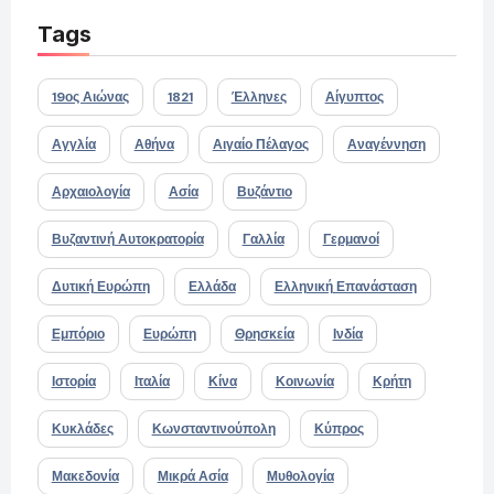
Tags
19ος Αιώνας
1821
Έλληνες
Αίγυπτος
Αγγλία
Αθήνα
Αιγαίο Πέλαγος
Αναγέννηση
Αρχαιολογία
Ασία
Βυζάντιο
Βυζαντινή Αυτοκρατορία
Γαλλία
Γερμανοί
Δυτική Ευρώπη
Ελλάδα
Ελληνική Επανάσταση
Εμπόριο
Ευρώπη
Θρησκεία
Ινδία
Ιστορία
Ιταλία
Κίνα
Κοινωνία
Κρήτη
Κυκλάδες
Κωνσταντινούπολη
Κύπρος
Μακεδονία
Μικρά Ασία
Μυθολογία