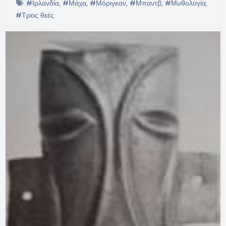
#Ιρλανδία
,
#Μάχα
,
#Μόριγκαν
,
#Μπαντβ
,
#Μυθολογία
,
#Τρεις θεές