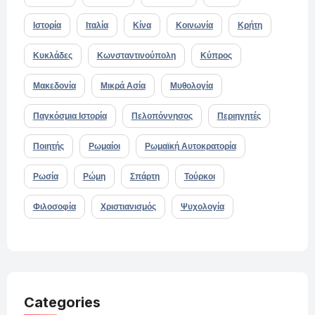
Ιστορία
Ιταλία
Κίνα
Κοινωνία
Κρήτη
Κυκλάδες
Κωνσταντινούπολη
Κύπρος
Μακεδονία
Μικρά Ασία
Μυθολογία
Παγκόσμια Ιστορία
Πελοπόννησος
Περιηγητές
Ποιητής
Ρωμαίοι
Ρωμαϊκή Αυτοκρατορία
Ρωσία
Ρώμη
Σπάρτη
Τούρκοι
Φιλοσοφία
Χριστιανισμός
Ψυχολογία
Categories