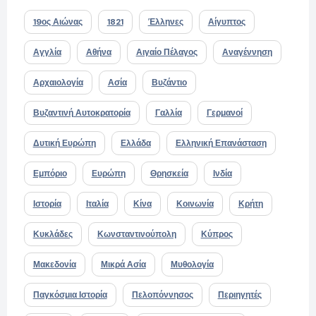
19ος Αιώνας
1821
Έλληνες
Αίγυπτος
Αγγλία
Αθήνα
Αιγαίο Πέλαγος
Αναγέννηση
Αρχαιολογία
Ασία
Βυζάντιο
Βυζαντινή Αυτοκρατορία
Γαλλία
Γερμανοί
Δυτική Ευρώπη
Ελλάδα
Ελληνική Επανάσταση
Εμπόριο
Ευρώπη
Θρησκεία
Ινδία
Ιστορία
Ιταλία
Κίνα
Κοινωνία
Κρήτη
Κυκλάδες
Κωνσταντινούπολη
Κύπρος
Μακεδονία
Μικρά Ασία
Μυθολογία
Παγκόσμια Ιστορία
Πελοπόννησος
Περιηγητές