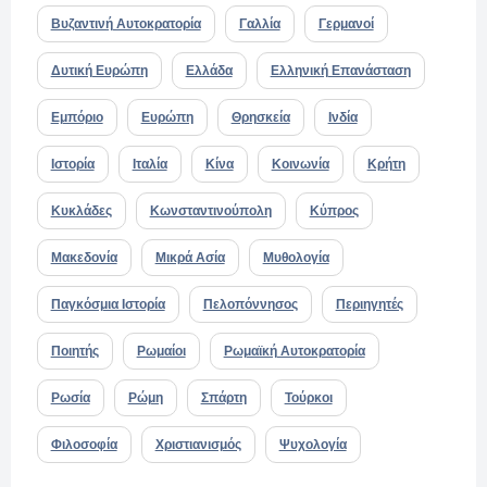
Βυζαντινή Αυτοκρατορία
Γαλλία
Γερμανοί
Δυτική Ευρώπη
Ελλάδα
Ελληνική Επανάσταση
Εμπόριο
Ευρώπη
Θρησκεία
Ινδία
Ιστορία
Ιταλία
Κίνα
Κοινωνία
Κρήτη
Κυκλάδες
Κωνσταντινούπολη
Κύπρος
Μακεδονία
Μικρά Ασία
Μυθολογία
Παγκόσμια Ιστορία
Πελοπόννησος
Περιηγητές
Ποιητής
Ρωμαίοι
Ρωμαϊκή Αυτοκρατορία
Ρωσία
Ρώμη
Σπάρτη
Τούρκοι
Φιλοσοφία
Χριστιανισμός
Ψυχολογία