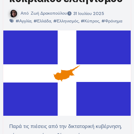
Από
Ζωή Δρακοπούλου
31 Ιουλίου 2025
#Αγγλία
,
#Ελλάδα
,
#Ελληνισμός
,
#Κύπρος
,
#Φρόνημα
Παρά τις πιέσεις από την δικτατορική κυβέρνηση,