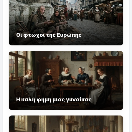
Οι φτωχοί της Ευρώπης
Η καλή φήμη μιας γυναίκας