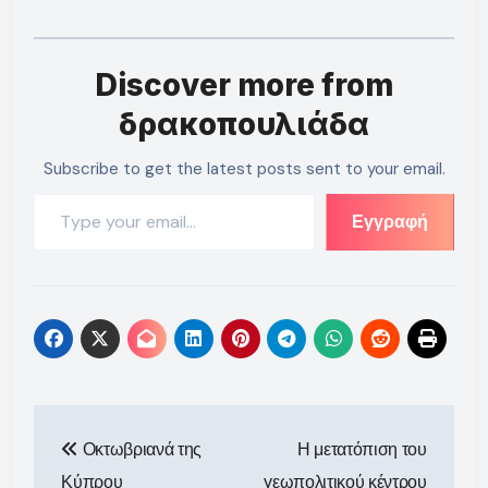
Discover more from
δρακοπουλιάδα
Subscribe to get the latest posts sent to your email.
Type your email…
Εγγραφή
Πλοήγηση
Οκτωβριανά της
Η μετατόπιση του
άρθρων
Κύπρου
γεωπολιτικού κέντρου