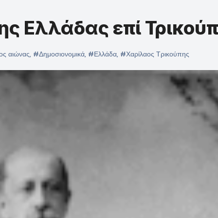
ης Ελλάδας επί Τρικού
ος αιώνας
,
#Δημοσιονομικά
,
#Ελλάδα
,
#Χαρίλαος Τρικούπης