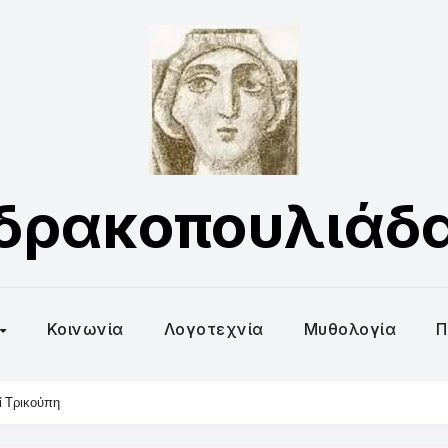
δρακοπουλιάδ
Κοινωνία
Λογοτεχνία
Μυθολογία
Π
ί Τρικούπη