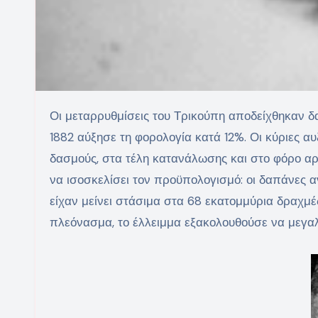
Οι μεταρρυθμίσεις του Τρικούπη αποδείχθηκαν δαπανηρές, και γι΄αυτόν το λόγο εξόργισαν πολλούς κύκλους. Το
1882 αύξησε τη φορολογία κατά 12%. Οι κύριες α
δασμούς, στα τέλη κατανάλωσης και στο φόρο αρ
να ισοσκελίσει τον προϋπολογισμό: οι δαπάνες 
είχαν μείνει στάσιμα στα 68 εκατομμύρια δραχμέ
πλεόνασμα, το έλλειμμα εξακολουθούσε να μεγαλ