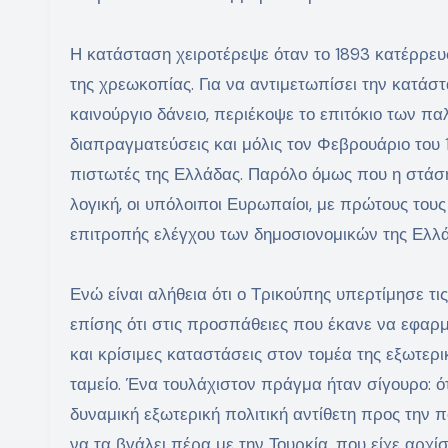
Η κατάσταση χειροτέρεψε όταν το 1893 κατέρρευ
της χρεωκοπίας. Για να αντιμετωπίσει την κατάσ
καινούργιο δάνειο, περιέκοψε το επιτόκιο των 
διαπραγματεύσεις και μόλις τον Φεβρουάριο του
πιστωτές της Ελλάδας. Παρόλο όμως που η στάσ
λογική, οι υπόλοιποι Ευρωπαίοι, με πρώτους τους
επιτροπής ελέγχου των δημοσιονομικών της Ελλά
Ενώ είναι αλήθεια ότι ο Τρικούπης υπερτίμησε τι
επίσης ότι στις προσπάθειες που έκανε να εφαρ
και κρίσιμες καταστάσεις στον τομέα της εξωτερι
ταμείο. Ένα τουλάχιστον πράγμα ήταν σίγουρο: ότ
δυναμική εξωτερική πολιτική αντίθετη προς την
να τα βγάλει πέρα με την Τουρκία, που είχε αρχί