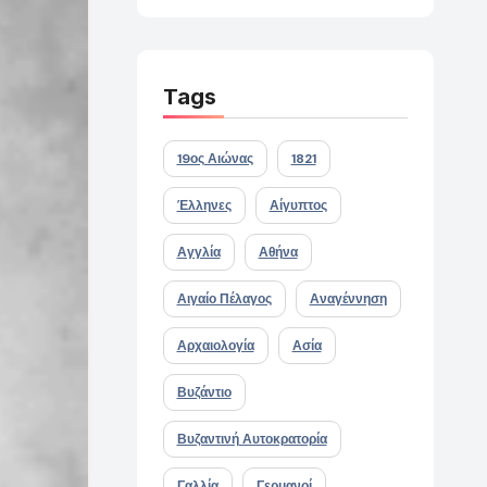
Tags
19ος Αιώνας
1821
Έλληνες
Αίγυπτος
Αγγλία
Αθήνα
Αιγαίο Πέλαγος
Αναγέννηση
Αρχαιολογία
Ασία
Βυζάντιο
Βυζαντινή Αυτοκρατορία
Γαλλία
Γερμανοί