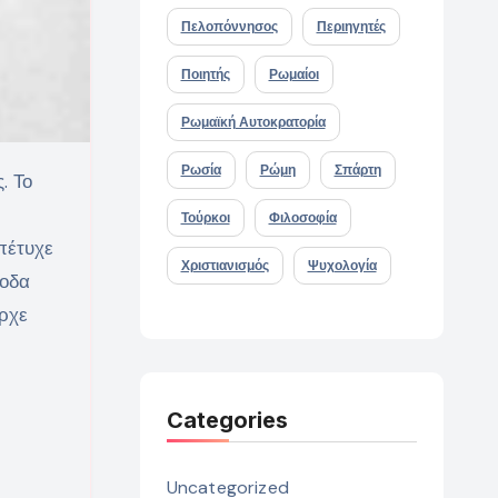
Πελοπόννησος
Περιηγητές
Ποιητής
Ρωμαίοι
Ρωμαϊκή Αυτοκρατορία
Ρωσία
Ρώμη
Σπάρτη
Τούρκοι
Φιλοσοφία
πέτυχε
Χριστιανισμός
Ψυχολογία
σοδα
ήρχε
Categories
Uncategorized