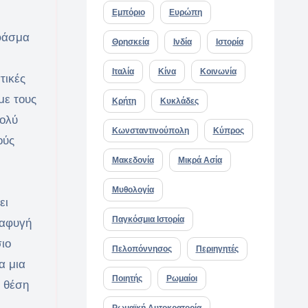
Εμπόριο
Ευρώπη
 φάσμα
Θρησκεία
Ινδία
Ιστορία
Ιταλία
Κίνα
Κοινωνία
τικές
με τους
Κρήτη
Κυκλάδες
πολύ
Κωνσταντινούπολη
Κύπρος
ούς
Μακεδονία
Μικρά Ασία
Μυθολογία
ει
Παγκόσμια Ιστορία
ιαφυγή
ιο
Πελοπόννησος
Περιηγητές
α μια
Ποιητής
Ρωμαίοι
ν θέση