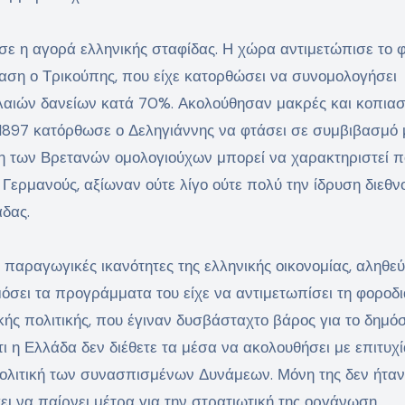
σε η αγορά ελληνικής σταφίδας. Η χώρα αντιμετώπισε το
ταση ο Τρικούπης, που είχε κατορθώσει να συνομολογήσει
παλαιών δανείων κατά 70%. Ακολούθησαν μακρές και κοπιασ
 1897 κατόρθωσε ο Δεληγιάννης να φτάσει σε συμβιβασμό 
η των Βρετανών ομολογιούχων μπορεί να χαρακτηριστεί 
 Γερμανούς, αξίωναν ούτε λίγο ούτε πολύ την ίδρυση διεθν
δας.
ς παραγωγικές ικανότητες της ελληνικής οικονομίας, αληθεύ
μόσει τα προγράμματα του είχε να αντιμετωπίσει τη φοροδ
κής πολιτικής, που έγιναν δυσβάσταχτο βάρος για το δημόσ
ι η Ελλάδα δεν διέθετε τα μέσα να ακολουθήσει με επιτυχί
 πολιτική των συνασπισμένων Δυνάμεων. Μόνη της δεν ήτα
σει να παίρνει μέτρα για την στρατιωτική της οργάνωση.