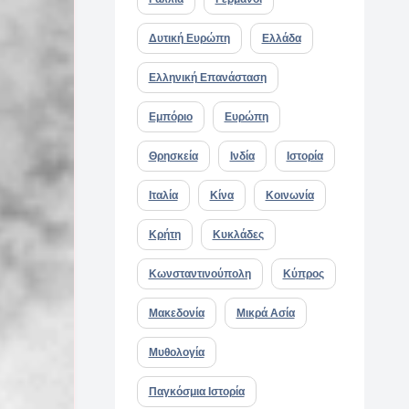
Δυτική Ευρώπη
Ελλάδα
Ελληνική Επανάσταση
Εμπόριο
Ευρώπη
Θρησκεία
Ινδία
Ιστορία
Ιταλία
Κίνα
Κοινωνία
Κρήτη
Κυκλάδες
Κωνσταντινούπολη
Κύπρος
Μακεδονία
Μικρά Ασία
Μυθολογία
Παγκόσμια Ιστορία