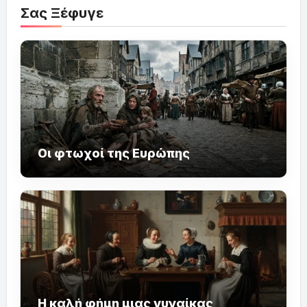
Σας Ξέφυγε
Οι φτωχοί της Ευρώπης
Η καλή φήμη μιας γυναίκας