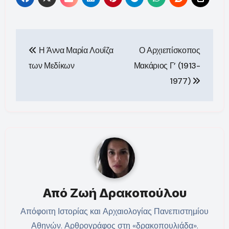
Πλοήγηση
Η Άννα Μαρία Λουΐζα
Ο Αρχιεπίσκοπος
άρθρων
των Μεδίκων
Μακάριος Γ’ (1913-
1977)
Από
Ζωή Δρακοπούλου
Απόφοιτη Ιστορίας και Αρχαιολογίας Πανεπιστημίου
Αθηνών. Αρθρογράφος στη «δρακοπουλιάδα».