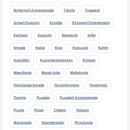
Βυζαντινή Αυτοκρατορία
Γαλλία
Γερμανοί
Δυτική Ευρώπη
Ελλάδα
Ελληνική Επανάσταση
Εμπόριο
Ευρώπη
Θρησκεία
Ινδία
Ιστορία
Ιταλία
Κίνα
Κοινωνία
Κρήτη
Κυκλάδες
Κωνσταντινούπολη
Κύπρος
Μακεδονία
Μικρά Ασία
Μυθολογία
Παγκόσμια Ιστορία
Πελοπόννησος
Περιηγητές
Ποιητής
Ρωμαίοι
Ρωμαϊκή Αυτοκρατορία
Ρωσία
Ρώμη
Σπάρτη
Τούρκοι
Φιλοσοφία
Χριστιανισμός
Ψυχολογία