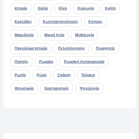
Ιστορία
Ιταλία
Κίνα
Κοινωνία
Κρήτη
Κυκλάδες
Κωνσταντινούπολη
Κύπρος
Μακεδονία
Μικρά Ασία
Μυθολογία
Παγκόσμια Ιστορία
Πελοπόννησος
Περιηγητές
Ποιητής
Ρωμαίοι
Ρωμαϊκή Αυτοκρατορία
Ρωσία
Ρώμη
Σπάρτη
Τούρκοι
Φιλοσοφία
Χριστιανισμός
Ψυχολογία