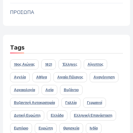
ΠΡΟΣΩΠΑ
Tags
19ος Αιώνας
1821
Έλληνες
Αίγυπτος
Αγγλία
Αθήνα
Αιγαίο Πέλαγος
Αναγέννηση
Αρχαιολογία
Ασία
Βυζάντιο
Βυζαντινή Αυτοκρατορία
Γαλλία
Γερμανοί
Δυτική Ευρώπη
Ελλάδα
Ελληνική Επανάσταση
Εμπόριο
Ευρώπη
Θρησκεία
Ινδία