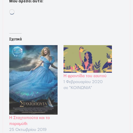
Μου αρέσει αυτό:
Loading…
Σχετικά
Η φροντίδα του εαυτού
1 Φεβρουαρίου 2020
σε "ΚΟΙΝΩΝΙΑ"
Η Σταχτοπούτα και το
παραμύθι
25 Οκτωβρίου 2019