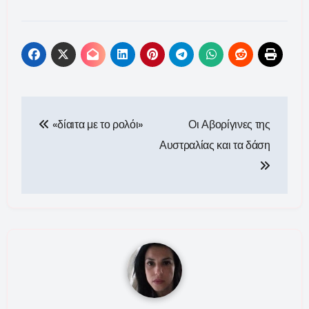
Πλοήγηση
«δίαιτα με το ρολόι»
Οι Αβορίγινες της
άρθρων
Αυστραλίας και τα δάση