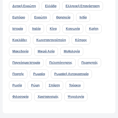
Δυτική Ευρώπη
Ελλάδα
Ελληνική Επανάσταση
Εμπόριο
Ευρώπη
Θρησκεία
Ινδία
Ιστορία
Ιταλία
Κίνα
Κοινωνία
Κρήτη
Κυκλάδες
Κωνσταντινούπολη
Κύπρος
Μακεδονία
Μικρά Ασία
Μυθολογία
Παγκόσμια Ιστορία
Πελοπόννησος
Περιηγητές
Ποιητής
Ρωμαίοι
Ρωμαϊκή Αυτοκρατορία
Ρωσία
Ρώμη
Σπάρτη
Τούρκοι
Φιλοσοφία
Χριστιανισμός
Ψυχολογία