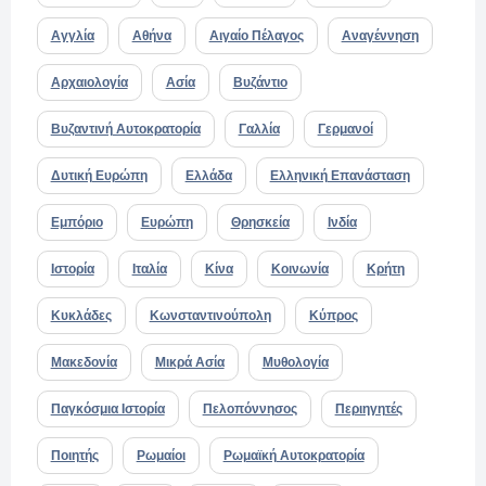
Αγγλία
Αθήνα
Αιγαίο Πέλαγος
Αναγέννηση
Αρχαιολογία
Ασία
Βυζάντιο
Βυζαντινή Αυτοκρατορία
Γαλλία
Γερμανοί
Δυτική Ευρώπη
Ελλάδα
Ελληνική Επανάσταση
Εμπόριο
Ευρώπη
Θρησκεία
Ινδία
Ιστορία
Ιταλία
Κίνα
Κοινωνία
Κρήτη
Κυκλάδες
Κωνσταντινούπολη
Κύπρος
Μακεδονία
Μικρά Ασία
Μυθολογία
Παγκόσμια Ιστορία
Πελοπόννησος
Περιηγητές
Ποιητής
Ρωμαίοι
Ρωμαϊκή Αυτοκρατορία