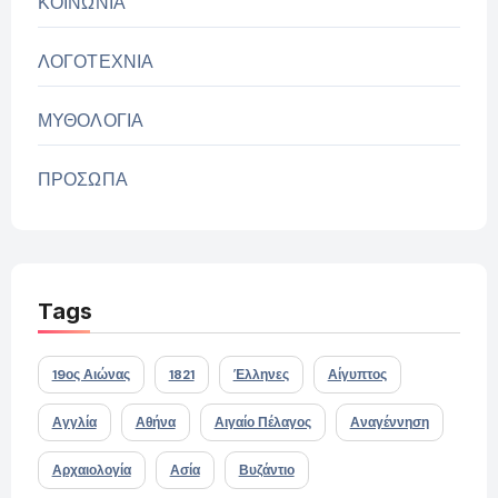
ΚΟΙΝΩΝΙΑ
ΛΟΓΟΤΕΧΝΙΑ
ΜΥΘΟΛΟΓΙΑ
ΠΡΟΣΩΠΑ
Tags
19ος Αιώνας
1821
Έλληνες
Αίγυπτος
Αγγλία
Αθήνα
Αιγαίο Πέλαγος
Αναγέννηση
Αρχαιολογία
Ασία
Βυζάντιο