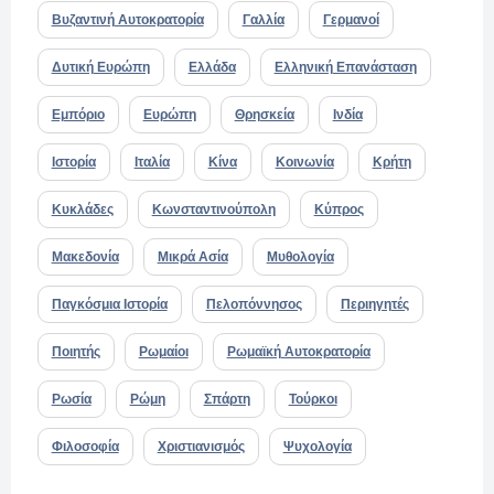
Βυζαντινή Αυτοκρατορία
Γαλλία
Γερμανοί
Δυτική Ευρώπη
Ελλάδα
Ελληνική Επανάσταση
Εμπόριο
Ευρώπη
Θρησκεία
Ινδία
Ιστορία
Ιταλία
Κίνα
Κοινωνία
Κρήτη
Κυκλάδες
Κωνσταντινούπολη
Κύπρος
Μακεδονία
Μικρά Ασία
Μυθολογία
Παγκόσμια Ιστορία
Πελοπόννησος
Περιηγητές
Ποιητής
Ρωμαίοι
Ρωμαϊκή Αυτοκρατορία
Ρωσία
Ρώμη
Σπάρτη
Τούρκοι
Φιλοσοφία
Χριστιανισμός
Ψυχολογία