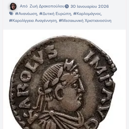
Από
Ζωή Δρακοπούλου
30 Ιανουαρίου 2026
#Ανανέωση
,
#Δυτική Ευρώπη
,
#Καρλομάγνος
,
#Καρολίγγεια Αναγέννηση
,
#Μεσαιωνική Χριστιανοσύνη