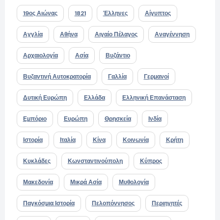
19ος Αιώνας
1821
Έλληνες
Αίγυπτος
Αγγλία
Αθήνα
Αιγαίο Πέλαγος
Αναγέννηση
Αρχαιολογία
Ασία
Βυζάντιο
Βυζαντινή Αυτοκρατορία
Γαλλία
Γερμανοί
Δυτική Ευρώπη
Ελλάδα
Ελληνική Επανάσταση
Εμπόριο
Ευρώπη
Θρησκεία
Ινδία
Ιστορία
Ιταλία
Κίνα
Κοινωνία
Κρήτη
Κυκλάδες
Κωνσταντινούπολη
Κύπρος
Μακεδονία
Μικρά Ασία
Μυθολογία
Παγκόσμια Ιστορία
Πελοπόννησος
Περιηγητές