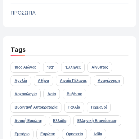
ΠΡΟΣΩΠΑ
Tags
19ος Αιώνας
1821
Έλληνες
Αίγυπτος
Αγγλία
Αθήνα
Αιγαίο Πέλαγος
Αναγέννηση
Αρχαιολογία
Ασία
Βυζάντιο
Βυζαντινή Αυτοκρατορία
Γαλλία
Γερμανοί
Δυτική Ευρώπη
Ελλάδα
Ελληνική Επανάσταση
Εμπόριο
Ευρώπη
Θρησκεία
Ινδία