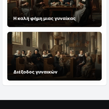
Η καλή φήμη μιας γυναίκας
Διέξοδος γυναικών