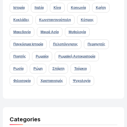
Ιστορία
Ιταλία
Κίνα
Κοινωνία
Κρήτη
Κυκλάδες
Κωνσταντινούπολη
Κύπρος
Μακεδονία
Μικρά Ασία
Μυθολογία
Παγκόσμια Ιστορία
Πελοπόννησος
Περιηγητές
Ποιητής
Ρωμαίοι
Ρωμαϊκή Αυτοκρατορία
Ρωσία
Ρώμη
Σπάρτη
Τούρκοι
Φιλοσοφία
Χριστιανισμός
Ψυχολογία
Categories