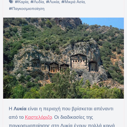
#Καρία
,
#Λυδία
,
#Λυκία
,
#Μικρά Ασία
,
#Παγκοσμιοποίηση
Η
Λυκία
είναι η περιοχή που βρίσκεται απέναντι
από το
Καστελόριζο
. Οι διαδικασίες της
παγκοσμιοποίησης στη Λυκία έχουν πολλά κοινά