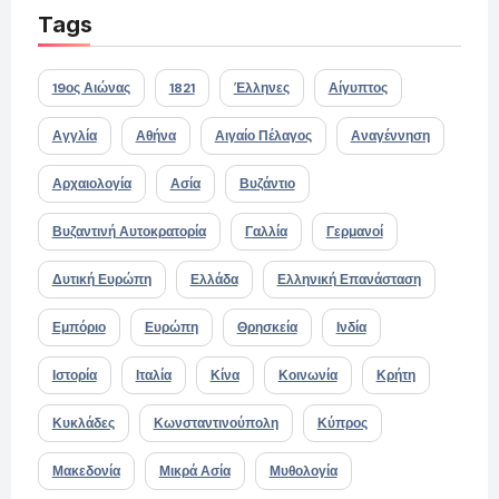
Tags
19ος Αιώνας
1821
Έλληνες
Αίγυπτος
Αγγλία
Αθήνα
Αιγαίο Πέλαγος
Αναγέννηση
Αρχαιολογία
Ασία
Βυζάντιο
Βυζαντινή Αυτοκρατορία
Γαλλία
Γερμανοί
Δυτική Ευρώπη
Ελλάδα
Ελληνική Επανάσταση
Εμπόριο
Ευρώπη
Θρησκεία
Ινδία
Ιστορία
Ιταλία
Κίνα
Κοινωνία
Κρήτη
Κυκλάδες
Κωνσταντινούπολη
Κύπρος
Μακεδονία
Μικρά Ασία
Μυθολογία