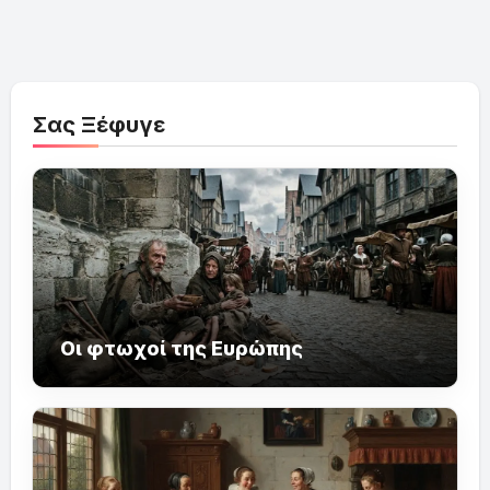
Σας Ξέφυγε
Οι φτωχοί της Ευρώπης