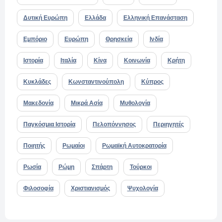
Δυτική Ευρώπη
Ελλάδα
Ελληνική Επανάσταση
Εμπόριο
Ευρώπη
Θρησκεία
Ινδία
Ιστορία
Ιταλία
Κίνα
Κοινωνία
Κρήτη
Κυκλάδες
Κωνσταντινούπολη
Κύπρος
Μακεδονία
Μικρά Ασία
Μυθολογία
Παγκόσμια Ιστορία
Πελοπόννησος
Περιηγητές
Ποιητής
Ρωμαίοι
Ρωμαϊκή Αυτοκρατορία
Ρωσία
Ρώμη
Σπάρτη
Τούρκοι
Φιλοσοφία
Χριστιανισμός
Ψυχολογία