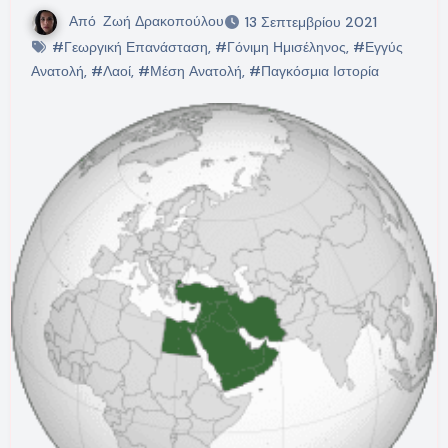
Από
Ζωή Δρακοπούλου
13 Σεπτεμβρίου 2021
#Γεωργική Επανάσταση
,
#Γόνιμη Ημισέληνος
,
#Εγγύς
Ανατολή
,
#Λαοί
,
#Μέση Ανατολή
,
#Παγκόσμια Ιστορία