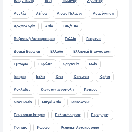
19ος Αιώνας
1821
Έλληνες
Αίγυπτος
Αγγλία
Αθήνα
Αιγαίο Πέλαγος
Αναγέννηση
Αρχαιολογία
Ασία
Βυζάντιο
Βυζαντινή Αυτοκρατορία
Γαλλία
Γερμανοί
Δυτική Ευρώπη
Ελλάδα
Ελληνική Επανάσταση
Εμπόριο
Ευρώπη
Θρησκεία
Ινδία
Ιστορία
Ιταλία
Κίνα
Κοινωνία
Κρήτη
Κυκλάδες
Κωνσταντινούπολη
Κύπρος
Μακεδονία
Μικρά Ασία
Μυθολογία
Παγκόσμια Ιστορία
Πελοπόννησος
Περιηγητές
Ποιητής
Ρωμαίοι
Ρωμαϊκή Αυτοκρατορία