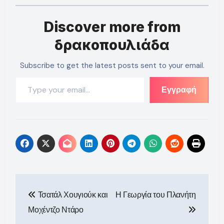
Discover more from
δρακοπουλιάδα
Subscribe to get the latest posts sent to your email.
Type your email…
Εγγραφή
Πλοήγηση
Τσατάλ Χουγιούκ και
Η Γεωργία του Πλανήτη
άρθρων
Μοχέντζο Ντάρο