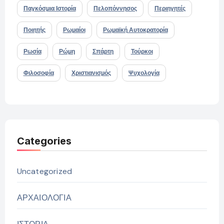
Παγκόσμια Ιστορία
Πελοπόννησος
Περιηγητές
Ποιητής
Ρωμαίοι
Ρωμαϊκή Αυτοκρατορία
Ρωσία
Ρώμη
Σπάρτη
Τούρκοι
Φιλοσοφία
Χριστιανισμός
Ψυχολογία
Categories
Uncategorized
ΑΡΧΑΙΟΛΟΓΙΑ