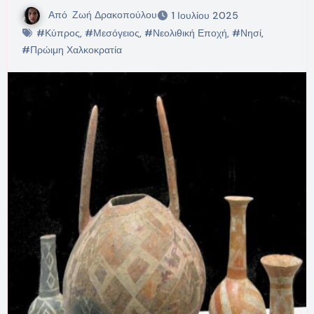
Από
Ζωή Δρακοπούλου
1 Ιουλίου 2025
#Κύπρος
,
#Μεσόγειος
,
#Νεολιθική Εποχή
,
#Νησί
,
#Πρώιμη Χαλκοκρατία