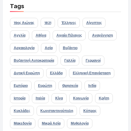
Tags
19ος Αιώνας
1821
Έλληνες
Αίγυπτος
Αγγλία
Αθήνα
Αιγαίο Πέλαγος
Αναγέννηση
Αρχαιολογία
Ασία
Βυζάντιο
Βυζαντινή Αυτοκρατορία
Γαλλία
Γερμανοί
Δυτική Ευρώπη
Ελλάδα
Ελληνική Επανάσταση
Εμπόριο
Ευρώπη
Θρησκεία
Ινδία
Ιστορία
Ιταλία
Κίνα
Κοινωνία
Κρήτη
Κυκλάδες
Κωνσταντινούπολη
Κύπρος
Μακεδονία
Μικρά Ασία
Μυθολογία