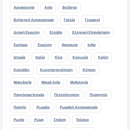
Αρχαιολογία
Ασία
Βυζάντιο
Βυζαντινή Αυτοκρατορία
Γαλλία
Γερμανοί
Δυτική Ευρώπη
Ελλάδα
Ελληνική Επανάσταση
Εμπόριο
Ευρώπη
Θρησκεία
Ινδία
Ιστορία
Ιταλία
Κίνα
Κοινωνία
Κρήτη
Κυκλάδες
Κωνσταντινούπολη
Κύπρος
Μακεδονία
Μικρά Ασία
Μυθολογία
Παγκόσμια Ιστορία
Πελοπόννησος
Περιηγητές
Ποιητής
Ρωμαίοι
Ρωμαϊκή Αυτοκρατορία
Ρωσία
Ρώμη
Σπάρτη
Τούρκοι