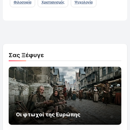
Φιλοσοφία
Χριστιανισμός
Ψυχολογία
Σας Ξέφυγε
Οι φτωχοί της Ευρώπης