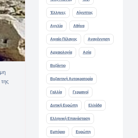
Έλληνες
Αίγυπτος
Αγγλία
Αθήνα
Αιγαίο Πέλαγος
Αναγέννηση
Αρχαιολογία
Ασία
Βυζάντιο
Βυζαντινή Αυτοκρατορία
 της
Γαλλία
Γερμανοί
Δυτική Ευρώπη
Ελλάδα
Ελληνική Επανάσταση
Εμπόριο
Ευρώπη