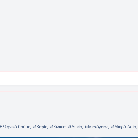
Ελληνικό θαύμα
,
#Καρία
,
#Κιλικία
,
#Λυκία
,
#Μεσόγειος
,
#Μικρά Ασία