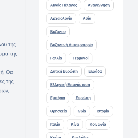
Αιγαίο Πέλαγος
Αναγέννηση
Αρχαιολογία
Ασία
Βυζάντιο
λου της
Βυζαντινή Αυτοκρατορία
σμα της
Γαλλία
Γερμανοί
χή. Θα
Δυτική Ευρώπη
Ελλάδα
ες της
Ελληνική Επανάσταση
ρων,
Εμπόριο
Ευρώπη
Θρησκεία
Ινδία
Ιστορία
Ιταλία
Κίνα
Κοινωνία
Κρήτη
Κυκλάδες