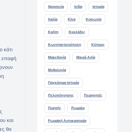
Θρησκεία
Ινδία
Ιστορία
Ιταλία
Κίνα
Κοινωνία
Κρήτη
Κυκλάδες
Κωνσταντινούπολη
Κύπρος
ο κάτι
Μακεδονία
Μικρά Ασία
ε επαφή
ίρνουν
Μυθολογία
ρη
Παγκόσμια Ιστορία
Πελοπόννησος
Περιηγητές
Ποιητής
Ρωμαίοι
ς
ου και
Ρωμαϊκή Αυτοκρατορία
ες θα