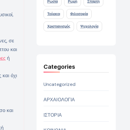
Ρωσία
Ρώμη
Σπάρτη
σικοί,
Τούρκοι
Φιλοσοφία
Χριστιανισμός
Ψυχολογία
ες, σε
πτου και
ρες
ή
Categories
 και όχι
Uncategorized
ΑΡΧΑΙΟΛΟΓΙΑ
σο και
ΙΣΤΟΡΙΑ
κή