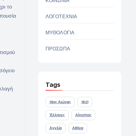
ΚΟΙΝΩΝΙΑ
ρι το
απουσία
ΛΟΓΟΤΕΧΝΙΑ
ΜΥΘΟΛΟΓΙΑ
ΠΡΟΣΩΠΑ
ιτισμού
σόγειο
Tags
αλλαγή
19ος Αιώνας
1821
Έλληνες
Αίγυπτος
Αγγλία
Αθήνα