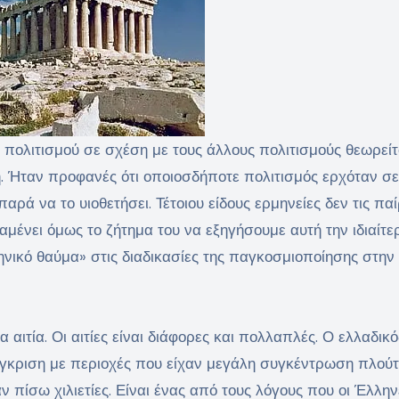
 πολιτισμού σε σχέση με τους άλλους πολιτισμούς θεωρείτ
. Ήταν προφανές ότι οποιοσδήποτε πολιτισμός ερχόταν σ
ρά να το υιοθετήσει. Τέτοιου είδους ερμηνείες δεν τις πα
μένει όμως το ζήτημα του να εξηγήσουμε αυτή την ιδιαίτε
ληνικό θαύμα» στις διαδικασίες της παγκοσμιοποίησης στην
 αιτία. Οι αιτίες είναι διάφορες και πολλαπλές. Ο ελλαδικό
ύγκριση με περιοχές που είχαν μεγάλη συγκέντρωση πλούτ
ν πίσω χιλιετίες. Είναι ένας από τους λόγους που οι Έλλην