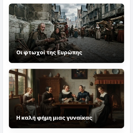
Οι φτωχοί της Ευρώπης
Η καλή φήμη μιας γυναίκας