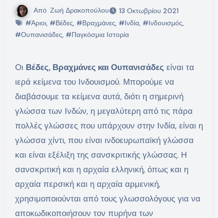
Από
Ζωή Δρακοπούλου
13 Οκτωβρίου 2021
#Άριοι
,
#Βέδες
,
#Βραχμάνες
,
#Ινδία
,
#Ινδουισμός
,
#Ουπανισάδες
,
#Παγκόσμια Ιστορία
Οι
Βέδες, Βραχμάνες και Ουπανισάδες
είναι τα
ιερά κείμενα του Ινδουισμού. Μπορούμε να
διαβάσουμε τα κείμενα αυτά, διότι η σημερινή
γλώσσα των Ινδών, η μεγαλύτερη από τις πάρα
πολλές γλώσσες που υπάρχουν στην Ινδία, είναι η
γλώσσα χίντι, που είναι ινδοευρωπαϊκή γλώσσα
και είναι εξέλιξη της σανσκριτικής γλώσσας. Η
σανσκριτική και η αρχαία ελληνική, όπως και η
αρχαία περσική και η αρχαία αρμενική,
χρησιμοποιούνται από τους γλωσσολόγους για να
αποκωδικοποιήσουν τον πυρήνα των