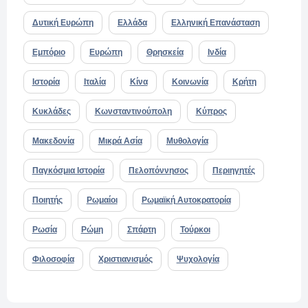
Δυτική Ευρώπη
Ελλάδα
Ελληνική Επανάσταση
Εμπόριο
Ευρώπη
Θρησκεία
Ινδία
Ιστορία
Ιταλία
Κίνα
Κοινωνία
Κρήτη
Κυκλάδες
Κωνσταντινούπολη
Κύπρος
Μακεδονία
Μικρά Ασία
Μυθολογία
Παγκόσμια Ιστορία
Πελοπόννησος
Περιηγητές
Ποιητής
Ρωμαίοι
Ρωμαϊκή Αυτοκρατορία
Ρωσία
Ρώμη
Σπάρτη
Τούρκοι
Φιλοσοφία
Χριστιανισμός
Ψυχολογία