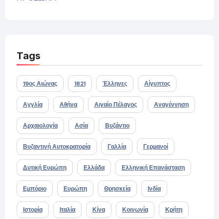
Tags
19ος Αιώνας
1821
Έλληνες
Αίγυπτος
Αγγλία
Αθήνα
Αιγαίο Πέλαγος
Αναγέννηση
Αρχαιολογία
Ασία
Βυζάντιο
Βυζαντινή Αυτοκρατορία
Γαλλία
Γερμανοί
Δυτική Ευρώπη
Ελλάδα
Ελληνική Επανάσταση
Εμπόριο
Ευρώπη
Θρησκεία
Ινδία
Ιστορία
Ιταλία
Κίνα
Κοινωνία
Κρήτη