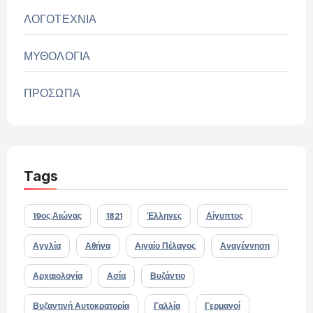
ΛΟΓΟΤΕΧΝΙΑ
ΜΥΘΟΛΟΓΙΑ
ΠΡΟΣΩΠΑ
Tags
19ος Αιώνας
1821
Έλληνες
Αίγυπτος
Αγγλία
Αθήνα
Αιγαίο Πέλαγος
Αναγέννηση
Αρχαιολογία
Ασία
Βυζάντιο
Βυζαντινή Αυτοκρατορία
Γαλλία
Γερμανοί