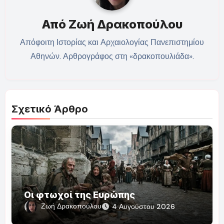
Από
Ζωή Δρακοπούλου
Απόφοιτη Ιστορίας και Αρχαιολογίας Πανεπιστημίου
Αθηνών. Αρθρογράφος στη «δρακοπουλιάδα».
Σχετικό Άρθρο
Οι φτωχοί της Ευρώπης
Ζωή Δρακοπούλου
4 Αυγούστου 2026