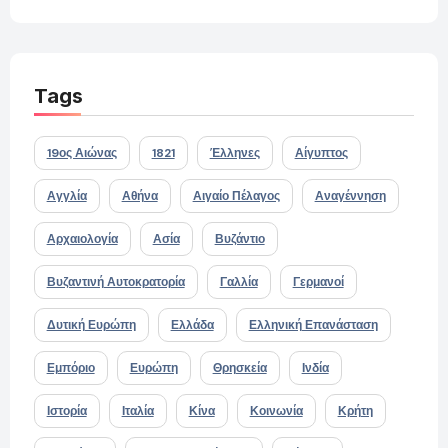
Tags
19ος Αιώνας
1821
Έλληνες
Αίγυπτος
Αγγλία
Αθήνα
Αιγαίο Πέλαγος
Αναγέννηση
Αρχαιολογία
Ασία
Βυζάντιο
Βυζαντινή Αυτοκρατορία
Γαλλία
Γερμανοί
Δυτική Ευρώπη
Ελλάδα
Ελληνική Επανάσταση
Εμπόριο
Ευρώπη
Θρησκεία
Ινδία
Ιστορία
Ιταλία
Κίνα
Κοινωνία
Κρήτη