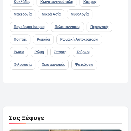
Κυκλάδες
Κωνσταντινούπολη
Κύπρος
Μακεδονία
Μικρά Ασία
Μυθολογία
Παγκόσμια Ιστορία
Πελοπόννησος
Περιηγητές
Ποιητής
Ρωμαίοι
Ρωμαϊκή Αυτοκρατορία
Ρωσία
Ρώμη
Σπάρτη
Τούρκοι
Φιλοσοφία
Χριστιανισμός
Ψυχολογία
Σας Ξέφυγε