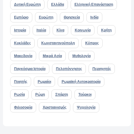
Δυτική Ευρώπη
Ελλάδα
Ελληνική Επανάσταση
Εμπόριο
Ευρώπη
Θρησκεία
Ινδία
Ιστορία
Ιταλία
Κίνα
Κοινωνία
Κρήτη
Κυκλάδες
Κωνσταντινούπολη
Κύπρος
Μακεδονία
Μικρά Ασία
Μυθολογία
Παγκόσμια Ιστορία
Πελοπόννησος
Περιηγητές
Ποιητής
Ρωμαίοι
Ρωμαϊκή Αυτοκρατορία
Ρωσία
Ρώμη
Σπάρτη
Τούρκοι
Φιλοσοφία
Χριστιανισμός
Ψυχολογία