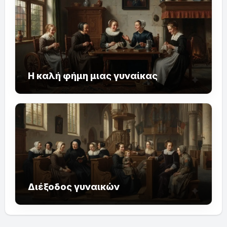
Η καλή φήμη μιας γυναίκας
Διέξοδος γυναικών