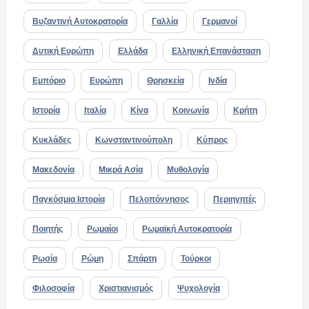
Βυζαντινή Αυτοκρατορία
Γαλλία
Γερμανοί
Δυτική Ευρώπη
Ελλάδα
Ελληνική Επανάσταση
Εμπόριο
Ευρώπη
Θρησκεία
Ινδία
Ιστορία
Ιταλία
Κίνα
Κοινωνία
Κρήτη
Κυκλάδες
Κωνσταντινούπολη
Κύπρος
Μακεδονία
Μικρά Ασία
Μυθολογία
Παγκόσμια Ιστορία
Πελοπόννησος
Περιηγητές
Ποιητής
Ρωμαίοι
Ρωμαϊκή Αυτοκρατορία
Ρωσία
Ρώμη
Σπάρτη
Τούρκοι
Φιλοσοφία
Χριστιανισμός
Ψυχολογία