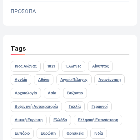
ΠΡΟΣΩΠΑ
Tags
19ος Αιώνας
1821
Έλληνες
Αίγυπτος
Αγγλία
Αθήνα
Αιγαίο Πέλαγος
Αναγέννηση
Αρχαιολογία
Ασία
Βυζάντιο
Βυζαντινή Αυτοκρατορία
Γαλλία
Γερμανοί
Δυτική Ευρώπη
Ελλάδα
Ελληνική Επανάσταση
Εμπόριο
Ευρώπη
Θρησκεία
Ινδία