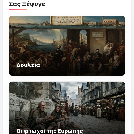
Σας Ξέφυγε
Δουλεία
Οι φτωχοί της Ευρώπης